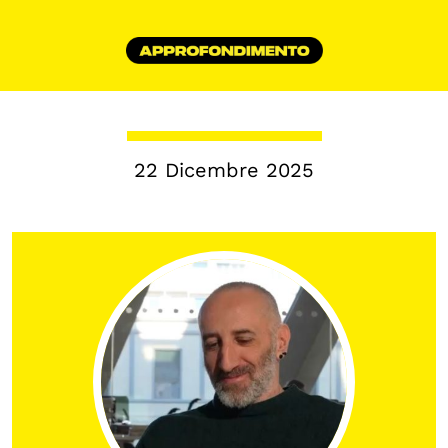
Biblioteca
Mostre digitali
I CONTENUTI
Osservatori di ricerca
22 Dicembre 2025
Progetti Nazionali
Progetti Internazionali
Pubblicazioni
Storie di Resistenza, ottant’anni dopo
Calendario civile
Elezioni dal mondo
Podcast