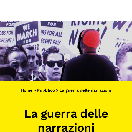
Scopri
Collabora
Vai
al
contenuto
Sostieni
App
Sala di Lettura
LA FONDAZIONE
Home
>
Pubblico
>
La guerra delle narrazioni
Chi siamo
Persone
La guerra delle
Archivio
narrazioni
Archivi del presente