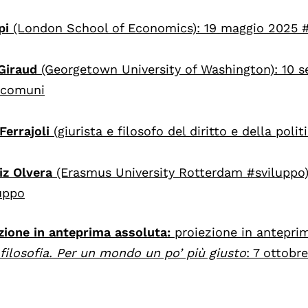
pi
(London School of Economics): 19 maggio 2025 #
Giraud
(Georgetown University of Washington): 10 
icomuni
Ferrajoli
(giurista e filosofo del diritto e della polit
iz Olvera
(Erasmus University Rotterdam #sviluppo)
uppo
zione in anteprima assoluta:
proiezione in antepri
 filosofia. Per un mondo un po’ più giusto
: 7 ottobr