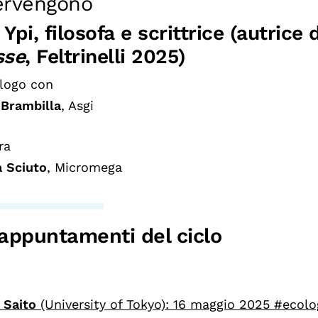
ervengono
 Ypi, filosofa e scrittrice (autrice 
sse
, Feltrinelli 2025)
alogo con
Brambilla
, Asgi
ra
a Sciuto
, Micromega
 appuntamenti del ciclo
 Saito
(University of Tokyo): 16 maggio 2025 #ecolo