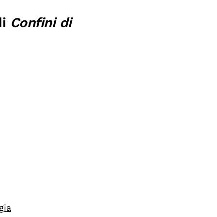
di
Confini di
gia