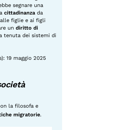
ebbe segnare una
la
cittadinanza
da
lle figlie e ai figli
vare un
diritto di
la tenuta dei sistemi di
): 19 maggio 2025
società
on la filosofa e
tiche migratorie
.