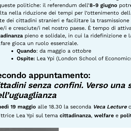
queste politiche: il referendum dell’
8-9 giugno
potr
lta nella riduzione dei tempi per l’ottenimento del
te dei cittadini stranieri e facilitare la trasmissione a
e/i e cresciute/i nel nostro paese. È tempo di atti
tadinanza
pieno e solidale, in cui la ridefinizione e 
fare gioca un ruolo essenziale.
Quando
: da maggio a ottobre
Ospite:
Lea Ypi (London School of Economics
econdo appuntamento:
ttadini senza confini. Verso una 
ll’uguaglianza
edì 19 maggio
alle 18.30 la seconda
Veca Lecture
c
ittrice Lea Ypi sul tema
cittadinanza
,
welfare
e
poli