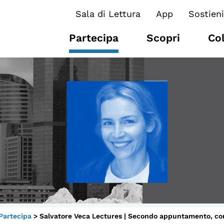
Sala di Lettura
App
Sostieni
Partecipa
Scopri
Co
I CONTENUTI
O
Osservatori di ricerca
At
Progetti Nazionali
P
Progetti Internazionali
U
Pubblicazioni
Cl
Storie di Resistenza, ottant’anni
M
Partecipa
>
Salvatore Veca Lectures | Secondo appuntamento, co