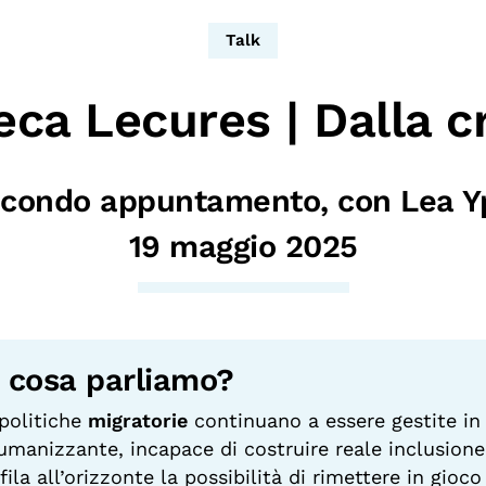
dopo
Calendario civile
Talk
Elezioni dal mondo
eca Lecures |
Dalla cr
Podcast
condo appuntamento, con Lea Yp
19 maggio 2025
 cosa parliamo?
politiche
migratorie
continuano a essere gestite in
umanizzante, incapace di costruire reale inclusione
fila all’orizzonte la possibilità di rimettere in gi