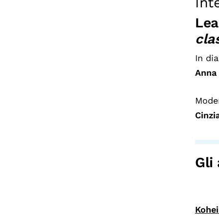
Int
Lea
cla
In di
Anna 
Mode
Cinzi
Gli
Kohei