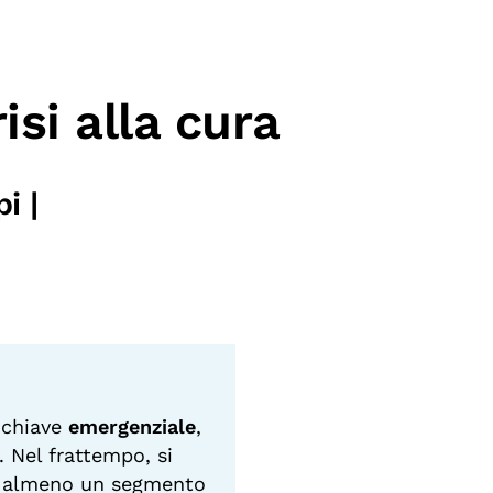
isi alla cura
i |
 chiave
emergenziale
,
. Nel frattempo, si
oco almeno un segmento