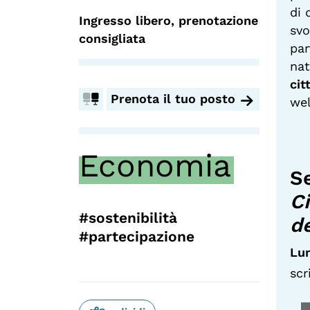
di 
Ingresso libero, prenotazione
svo
consigliata
par
nat
cit
Prenota il tuo posto
wel
Economia
S
Ci
#sostenibilità
de
#partecipazione
Lun
scr