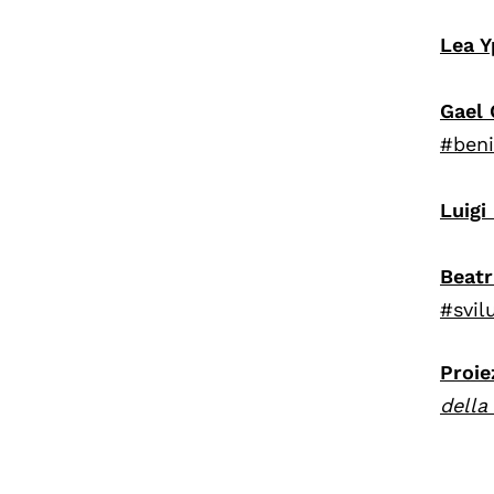
Lea Y
Gael 
#ben
Luigi 
Beatr
#svil
Proie
della