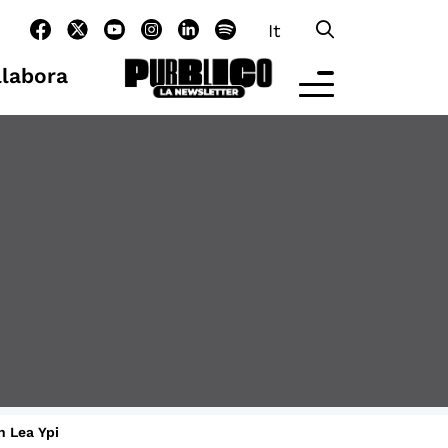
It
llabora
LTRE LA SCUOLA
tività per bambine e bambini
rogrammi per le scuole
nder25
assici del Pensiero Politico
aster e Executive Program
n Lea Ypi