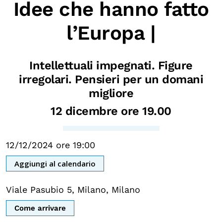
Idee che hanno fatto
Biblioteca
l’Europa |
Mostre digitali
Intellettuali impegnati. Figure
I CONTENUTI
irregolari. Pensieri per un domani
Osservatori di ricerca
migliore
Progetti Nazionali
12 dicembre ore 19.00
Progetti Internazionali
Pubblicazioni
12/12/2024 ore 19:00
Storie di Resistenza, ottant’anni dopo
Aggiungi al calendario
Calendario civile
Elezioni dal mondo
Viale Pasubio 5, Milano, Milano
Podcast
Come arrivare