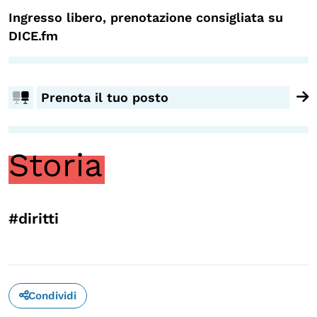
Ingresso libero, prenotazione consigliata su
OLTRE LA SCUOLA
DICE.fm
Attività per bambine e bambini
Programmi per le scuole
Prenota il tuo posto
Under25
Classici del Pensiero Politico
Master e Executive Program
Storia
#diritti
Condividi