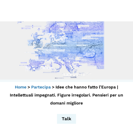
Scopri
Collabora
Vai
al
contenuto
Sostieni
App
Sala di Lettura
Home
>
Partecipa
>
Idee che hanno fatto l’Europa |
LA FONDAZIONE
Intellettuali impegnati. Figure irregolari. Pensieri per un
Chi siamo
domani migliore
Persone
Archivio
Talk
Archivi del presente