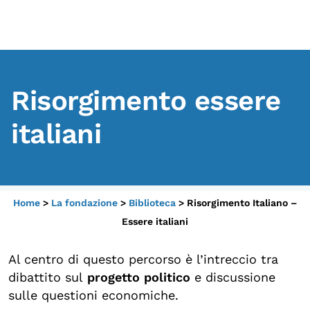
Scopri
Collabora
Vai
al
Risorgimento essere
contenuto
Sostieni
App
italiani
Sala di Lettura
LA FONDAZIONE
Home
>
La fondazione
>
Biblioteca
>
Risorgimento Italiano –
Chi siamo
Essere italiani
Persone
Al centro di questo percorso è l’intreccio tra
Archivio
dibattito sul
progetto politico
e discussione
sulle questioni economiche.
Archivi del presente