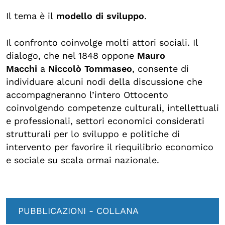
Biblioteca
Il tema è il
modello di sviluppo
.
Mostre digitali
Il confronto coinvolge molti attori sociali. Il
dialogo, che nel 1848 oppone
Mauro
I CONTENUTI
Macchi
a
Niccolò Tommaseo
, consente di
Osservatori di ricerca
individuare alcuni nodi della discussione che
accompagneranno l’intero Ottocento
Progetti Nazionali
coinvolgendo competenze culturali, intellettuali
Progetti Internazionali
e professionali, settori economici considerati
Pubblicazioni
strutturali per lo sviluppo e politiche di
intervento per favorire il riequilibrio economico
Storie di Resistenza, ottant’anni dopo
e sociale su scala ormai nazionale.
Calendario civile
Elezioni dal mondo
Podcast
PUBBLICAZIONI - COLLANA