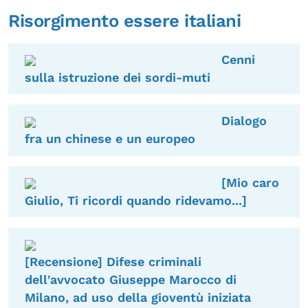
Risorgimento essere italiani
OLTRE LA SCUOLA
Attività per bambine e bambini
Cenni
Programmi per le scuole
sulla istruzione dei sordi-muti
Under25
Classici del Pensiero Politico
Dialogo
fra un chinese e un europeo
Master e Executive Program
[Mio caro
Giulio, Ti ricordi quando ridevamo...]
[Recensione] Difese criminali
dell'avvocato Giuseppe Marocco di
Milano, ad uso della gioventù iniziata