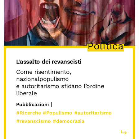
Biblioteca
Mostre digitali
I CONTENUTI
Politica
Osservatori di ricerca
Progetti Nazionali
L’assalto dei revanscisti
Progetti Internazionali
Come risentimento,
nazionalpopulismo
Pubblicazioni
e autoritarismo sfidano l’ordine
liberale
Storie di Resistenza, ottant’anni dopo
|
Calendario civile
Pubblicazioni
#Ricerche
#Populismo
#autoritarismo
Elezioni dal mondo
#revanscismo
#democrazia
Podcast