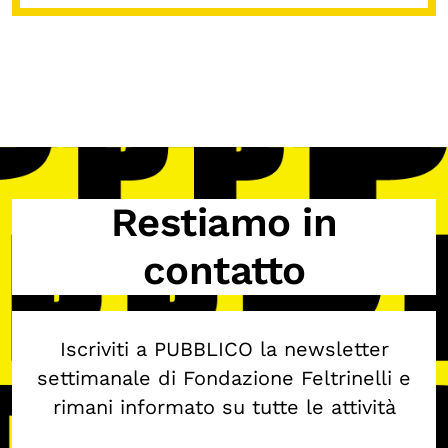
OLTRE LA SCUOLA
Attività per bambine e bambini
Programmi per le scuole
Under25
Classici del Pensiero Politico
Master e Executive Program
Restiamo in
contatto
Iscriviti a PUBBLICO la newsletter
settimanale di Fondazione Feltrinelli e
rimani informato su tutte le attività