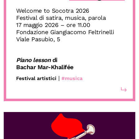
Biblioteca
Welcome to Socotra 2026
Mostre digitali
Festival di satira, musica, parola
17 maggio 2026 – ore 11.00
Fondazione Giangiacomo Feltrinelli
I CONTENUTI
Viale Pasubio, 5
Osservatori di ricerca
Progetti Nazionali
Piano lesson
di
Bachar Mar-Khalifée
Progetti Internazionali
|
Festival artistici
#musica
Pubblicazioni
Storie di Resistenza, ottant’anni dopo
Calendario civile
Elezioni dal mondo
Podcast