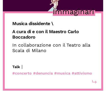
OLTRE LA SCUOLA
Immaginari
Attività per bambine e bambini
Programmi per le scuole
Musica diss
idente \
A cura di e con il Maestro Carlo
Under25
Boccadoro
Classici del Pensiero Politico
In collaborazione con il Teatro alla
Master e Executive Program
Scala di Milano
|
Talk
#concerto
#denuncia
#musica
#attivismo