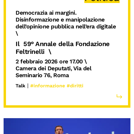
Biblioteca
Democrazia ai margini.
Mostre digitali
Disinformazione e manipolazione
dell’opinione pubblica nell’era digitale
\
I CONTENUTI
Il 59° Annale della Fondazione
Osservatori di ricerca
Feltrinelli \
Progetti Nazionali
2 febbraio 2026 ore 17.00 \
Progetti Internazionali
Camera dei Deputati, Via del
Seminario 76, Roma
Pubblicazioni
|
Talk
#informazione
#diritti
Storie di Resistenza, ottant’anni dopo
Calendario civile
Elezioni dal mondo
Podcast