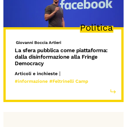
OLTRE LA SCUOLA
Attività per bambine e bambini
Politica
Programmi per le scuole
Under25
Giovanni Boccia Artieri
Classici del Pensiero Politico
La sfera pubblica come piattaforma:
dalla disinformazione alla Fringe
Master e Executive Program
Democracy
|
Articoli e inchieste
#informazione
#Feltrinelli Camp