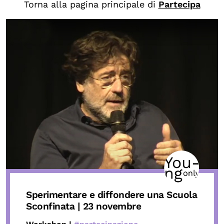
Chi siamo
Torna alla pagina principale di
Partecipa
Persone
Archivio
Archivi del presente
Biblioteca
Mostre digitali
I CONTENUTI
Osservatori di ricerca
Progetti Nazionali
Progetti Internazionali
Sperimentare e diffondere una Scuola
Pubblicazioni
Sconfinata | 23 novembre
Storie di Resistenza, ottant’anni dopo