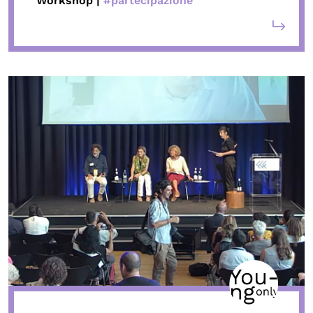
Workshop |
#partecipazione
Calendario civile
Elezioni dal mondo
Podcast
OLTRE LA SCUOLA
Attività per bambine e bambini
Programmi per le scuole
Under25
Classici del Pensiero Politico
Master e Executive Program