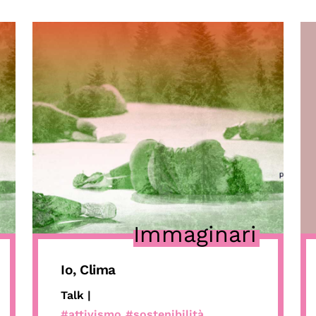
Immaginari
Io, Clima
Talk |
#attivismo
#sostenibilità