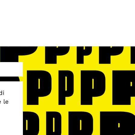
di
e le