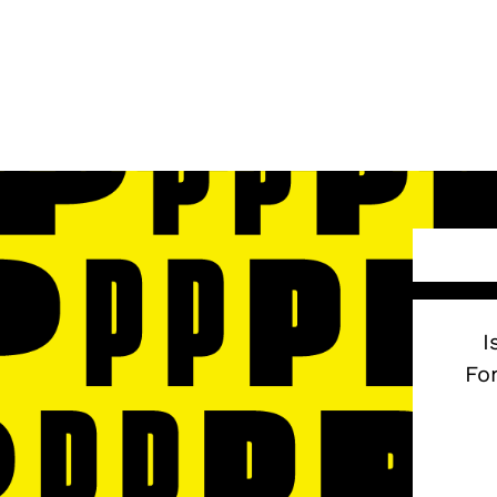
I
Fon