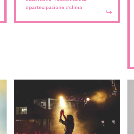
#partecipazione
#clima