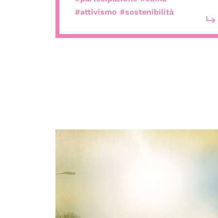
#attivismo
#sostenibilità