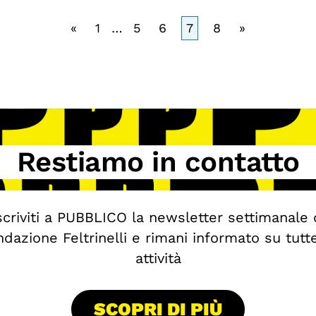
«
1
…
5
6
7
8
»
Restiamo in contatto
scriviti a PUBBLICO la newsletter settimanale 
dazione Feltrinelli e rimani informato su tutt
attività
SCOPRI DI PIÙ