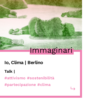
Immaginari
Io, Clima | Berlino
Talk |
#attivismo
#sostenibilità
#partecipazione
#clima