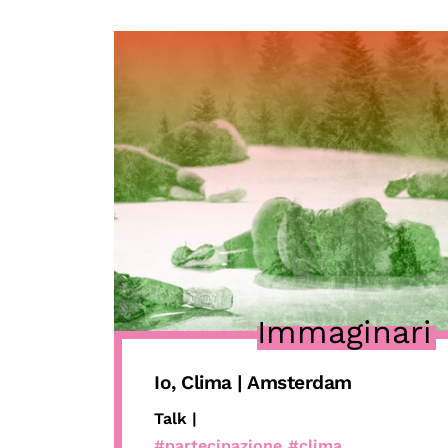
Immaginari
Io, Clima | Amsterdam
Talk |
#partecipazione
#clima