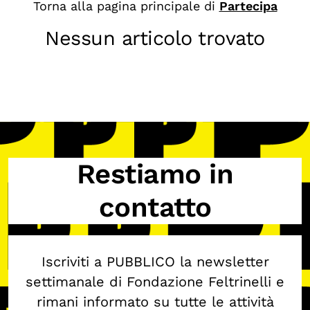
Chi siamo
Torna alla pagina principale di
Partecipa
Persone
Nessun articolo trovato
Archivio
Archivi del presente
Biblioteca
Mostre digitali
Restiamo in
I CONTENUTI
contatto
Osservatori di ricerca
Progetti Nazionali
Progetti Internazionali
Iscriviti a PUBBLICO la newsletter
Pubblicazioni
settimanale di Fondazione Feltrinelli e
Storie di Resistenza, ottant’anni dopo
rimani informato su tutte le attività