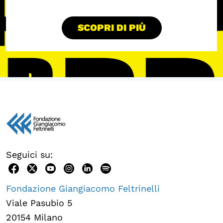
Calendario civile
SCOPRI DI PIÙ
Elezioni dal mondo
Podcast
OLTRE LA SCUOLA
Attività per bambine e bambini
Programmi per le scuole
Under25
Classici del Pensiero Politico
Seguici su:
Master e Executive Program
Fondazione Giangiacomo Feltrinelli
Viale Pasubio 5
20154 Milano