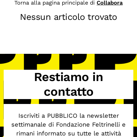
Torna alla pagina principale di
Collabora
Biblioteca
Nessun articolo trovato
Mostre digitali
I CONTENUTI
Osservatori di ricerca
Progetti Nazionali
Progetti Internazionali
Restiamo in
Pubblicazioni
contatto
Storie di Resistenza, ottant’anni dopo
Calendario civile
Elezioni dal mondo
Iscriviti a PUBBLICO la newsletter
settimanale di Fondazione Feltrinelli e
Podcast
rimani informato su tutte le attività