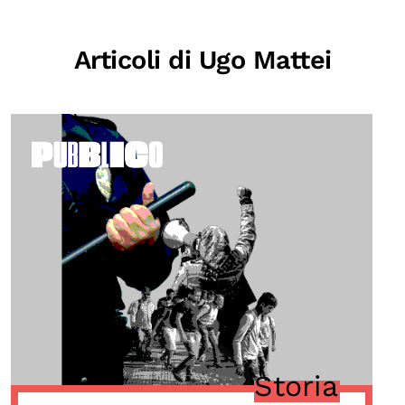
Biblioteca
Mostre digitali
Articoli di Ugo Mattei
I CONTENUTI
Osservatori di ricerca
Progetti Nazionali
Progetti Internazionali
Pubblicazioni
Storie di Resistenza, ottant’anni dopo
Calendario civile
Elezioni dal mondo
Podcast
Storia