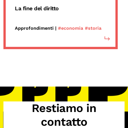
La fine del diritto
OLTRE LA SCUOLA
Attività per bambine e bambini
Programmi per le scuole
Approfondimenti |
#economia
#storia
Under25
Classici del Pensiero Politico
Master e Executive Program
Restiamo in
contatto