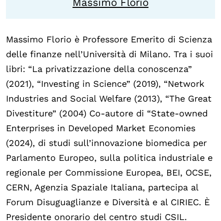
Massimo Florio
Biblioteca
Mostre digitali
Massimo Florio è Professore Emerito di Scienza
delle finanze nell’Università di Milano. Tra i suoi
I CONTENUTI
libri: “La privatizzazione della conoscenza”
Osservatori di ricerca
(2021), “Investing in Science” (2019), “Network
Progetti Nazionali
Industries and Social Welfare (2013), “The Great
Progetti Internazionali
Divestiture” (2004) Co-autore di “State-owned
Enterprises in Developed Market Economies
Pubblicazioni
(2024), di studi sull’innovazione biomedica per
Storie di Resistenza, ottant’anni dopo
Parlamento Europeo, sulla politica industriale e
Calendario civile
regionale per Commissione Europea, BEI, OCSE,
Elezioni dal mondo
CERN, Agenzia Spaziale Italiana, partecipa al
Forum Disuguaglianze e Diversità e al CIRIEC. È
Podcast
Presidente onorario del centro studi CSIL.