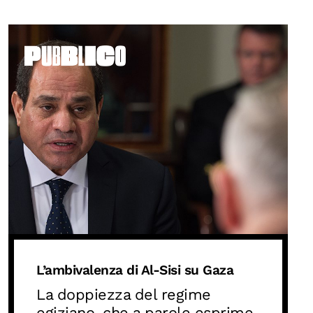
OLTRE LA SCUOLA
Attività per bambine e bambini
Programmi per le scuole
Under25
Classici del Pensiero Politico
Master e Executive Program
L’ambivalenza di Al-Sisi su Gaza
La doppiezza del regime
egiziano, che a parole esprime