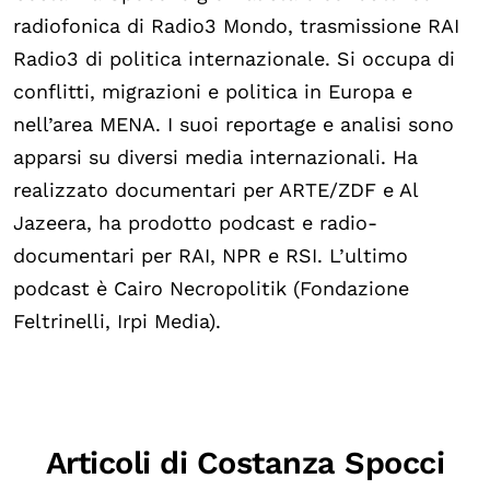
Biblioteca
radiofonica di Radio3 Mondo, trasmissione RAI
Radio3 di politica internazionale. Si occupa di
Mostre digitali
conflitti, migrazioni e politica in Europa e
nell’area MENA. I suoi reportage e analisi sono
I CONTENUTI
apparsi su diversi media internazionali. Ha
Osservatori di ricerca
realizzato documentari per ARTE/ZDF e Al
Progetti Nazionali
Jazeera, ha prodotto podcast e radio-
Progetti Internazionali
documentari per RAI, NPR e RSI. L’ultimo
Pubblicazioni
podcast è Cairo Necropolitik (Fondazione
Feltrinelli, Irpi Media).
Storie di Resistenza, ottant’anni dopo
Calendario civile
Elezioni dal mondo
Podcast
Articoli di Costanza Spocci