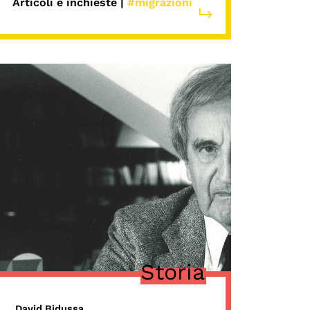
Articoli e inchieste |
#migrazioni
Storia
David Bidussa