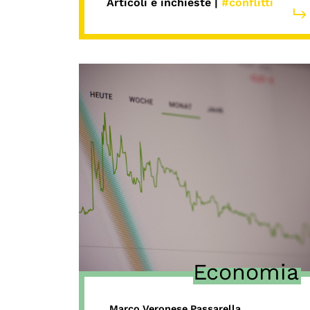
Articoli e inchieste |
#conflitti
Economia
Marco Veronese Passarella