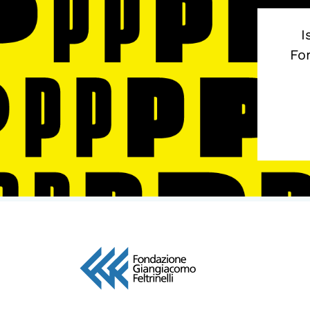
I
Fon