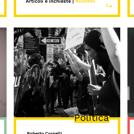
Articoli e inchieste |
#confini
Politica
Roberto Cornelli