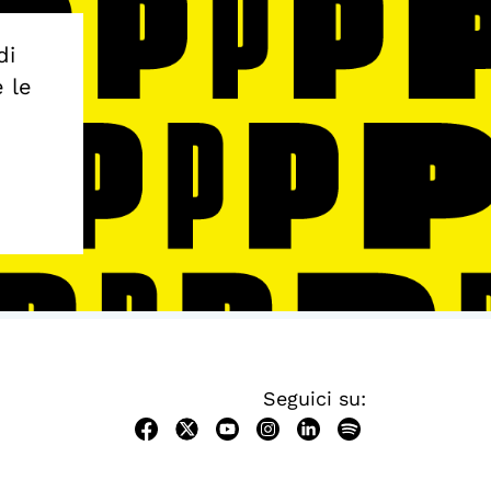
di
e le
Seguici su: