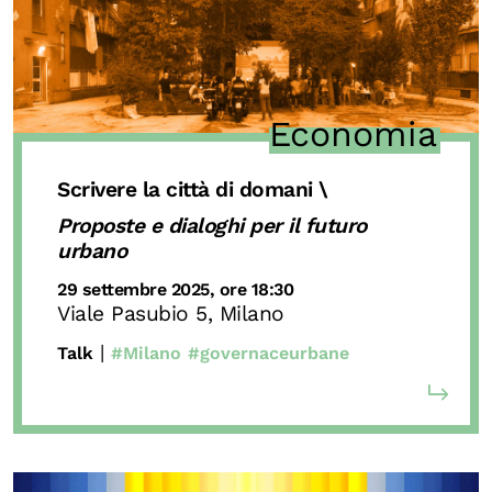
Biblioteca
Mostre digitali
Economia
I CONTENUTI
Osservatori di ricerca
Scrivere la città di domani \
Progetti Nazionali
Proposte e dialoghi per il futuro
Progetti Internazionali
urbano
Pubblicazioni
29 settembre 2025, ore 18:30
Viale Pasubio 5, Milano
Storie di Resistenza, ottant’anni dopo
|
Talk
#Milano
#governaceurbane
Calendario civile
Elezioni dal mondo
Podcast