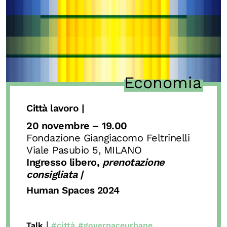
OLTRE LA SCUOLA
Attività per bambine e bambini
Programmi per le scuole
Under25
Economia
Classici del Pensiero Politico
Master e Executive Program
Città lavoro |
20 novembre – 19.00
Fondazione Giangiacomo Feltrinelli
Viale Pasubio 5, MILANO
Ingresso libero,
prenotazione
consigliata |
Human Spaces 2024
|
Talk
#città
#governaceurbane