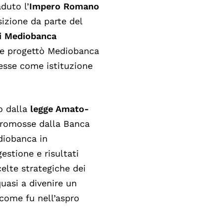
duto l’
Impero Romano
sizione da parte del
di Mediobanca
che progettò Mediobanca
resse come istituzione
o dalla
legge Amato-
promosse dalla Banca
diobanca in
gestione e risultati
celte strategiche dei
quasi a divenire un
, come fu nell’aspro