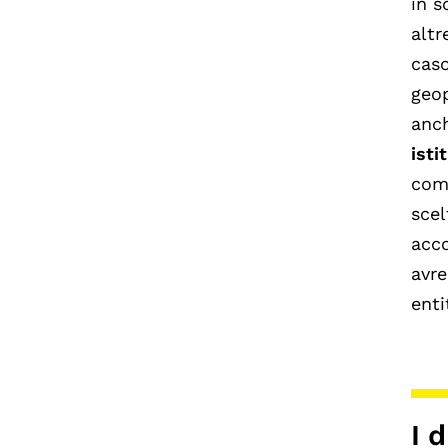
in s
altr
caso
geop
anch
isti
comp
scel
acco
avre
enti
I 