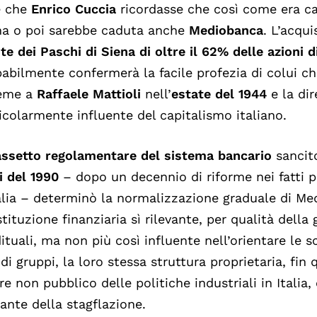
e che
Enrico Cuccia
ricordasse che così come era ca
ma o poi sarebbe caduta anche
Mediobanca
. L’acqui
e dei Paschi di Siena di oltre il 62% delle azioni 
abilmente confermerà la facile profezia di colui 
ieme a
Raffaele Mattioli
nell’
estate del 1944
e la di
icolarmente influente del capitalismo italiano.
assetto regolamentare del sistema bancario
sancit
i
del 1990
– dopo un decennio di riforme nei fatti 
alia – determinò la normalizzazione graduale di Me
stituzione finanziaria sì rilevante, per qualità della 
ituali, ma non più così influente nell’orientare le s
di gruppi, la loro stessa struttura proprietaria, fin 
re non pubblico delle politiche industriali in Italia
ante della stagflazione.