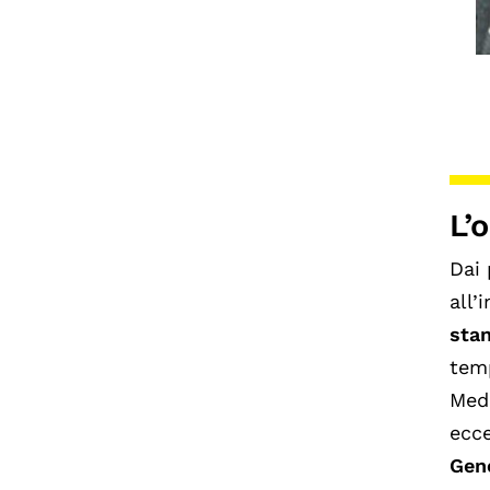
L’
Dai 
all’
stan
temp
Medi
ecce
Gene