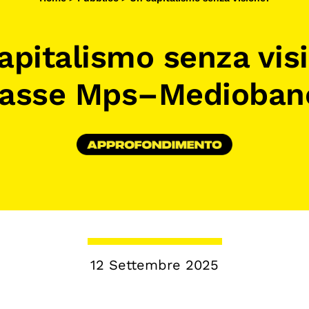
Calendario civile
apitalismo senza vis
Elezioni dal mondo
Podcast
ll’asse Mps–Medioban
12 Settembre 2025