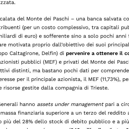
izzata.
calata del Monte dei Paschi – una banca salvata co
ribuenti (per un costo complessivo, tra capitali pubb
iliardi di euro) e sofferente sino a solo pochi ann
re motivata proprio dall’obiettivo dei suoi principal
po Caltagirone, Delfin) di
pervenire a ottenere il c
azionisti pubblici (MEF) e privati del Monte dei Pas
ttivi distinti, ma bastano pochi dati per comprend
teresse per il principale azionista, il MEF (11,73%), pe
e risorse gestite dalla compagnia di Trieste.
Generali hanno
assets under management
pari a ci
massa finanziaria superiore a un terzo del reddito 
 più del 28% dello stock di debito pubblico e a più 