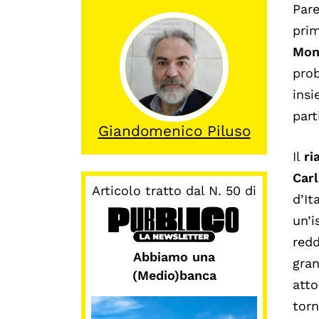
Par
pri
Mont
prob
ins
part
Giandomenico Piluso
Il
ri
Carl
Articolo tratto dal N. 50 di
d’It
un’i
redd
Abbiamo una
gran
(Medio)banca
atto
torn