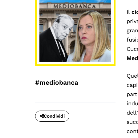
Il
ci
priv
gran
fusi
Cucc
Medi
Quel
#mediobanca
capi
part
indu
dell
Condividi
succ
cont