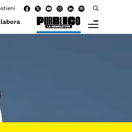
stieni
llabora
LTRE LA SCUOLA
tività per bambine e bambini
rogrammi per le scuole
nder25
assici del Pensiero Politico
aster e Executive Program