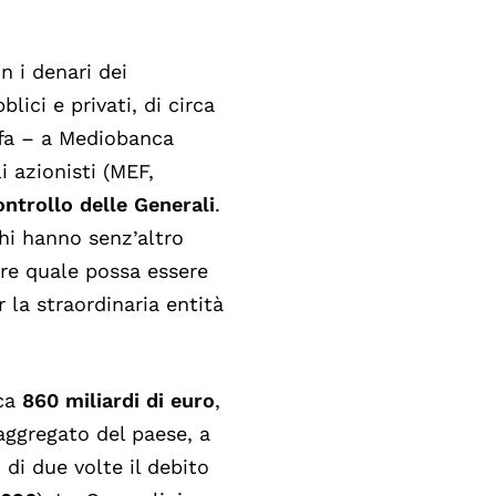
n i denari dei
lici e privati, di circa
i fa – a Mediobanca
i azionisti (MEF,
ontrollo delle Generali
.
chi hanno senz’altro
ere quale possa essere
r la straordinaria entità
rca
860 miliardi di euro
,
aggregato del paese, a
di due volte il debito