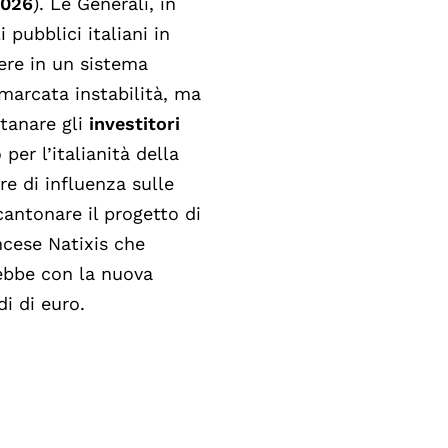
2026
). Le Generali, in
 pubblici italiani in
ere in un sistema
 marcata instabilità, ma
ntanare gli
investitori
 per l’italianità della
re di influenza sulle
ntonare il progetto di
ncese Natixis che
rebbe con la nuova
i di euro.