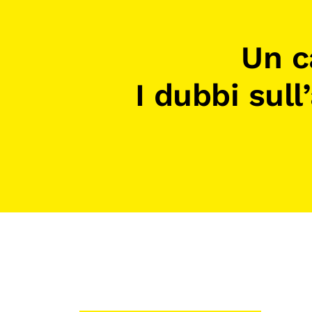
Mostre digitali
Un c
I dubbi su