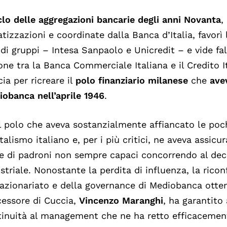
clo delle aggregazioni bancarie degli anni Novanta
,
atizzazioni e coordinate dalla Banca d’Italia, favorì
di gruppi – Intesa Sanpaolo e Unicredit – e vide fal
one tra la Banca Commerciale Italiana e il Credito 
ia per ricreare il
polo finanziario milanese
che
ave
obanca nell’aprile 1946
.
 polo che aveva sostanzialmente affiancato le poc
talismo italiano e, per i più critici, ne aveva assicur
e di padroni non sempre capaci concorrendo al dec
striale. Nonostante la perdita di influenza, la rico
’azionariato e della governance di Mediobanca otte
essore di Cuccia,
Vincenzo Maranghi
, ha garantito
inuità al management che ne ha retto efficacemente