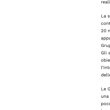
real
La s
cont
20 m
appa
Grup
Gli 
obie
l’in
dell
Le 
una 
poco