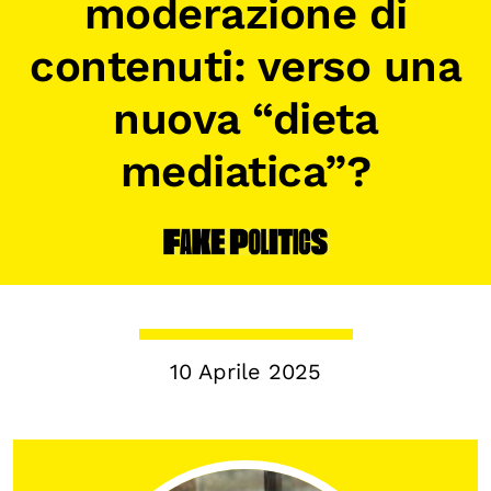
moderazione di
Biblioteca
contenuti: verso una
Mostre digitali
nuova “dieta
I CONTENUTI
mediatica”?
Osservatori di ricerca
Progetti Nazionali
Progetti Internazionali
Pubblicazioni
Storie di Resistenza, ottant’anni dopo
10 Aprile 2025
Calendario civile
Elezioni dal mondo
Podcast