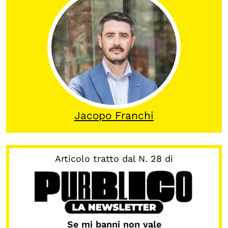
OLTRE LA SCUOLA
Attività per bambine e bambini
Programmi per le scuole
Under25
Classici del Pensiero Politico
Master e Executive Program
Jacopo Franchi
Articolo tratto dal N. 28 di
Se mi banni non vale