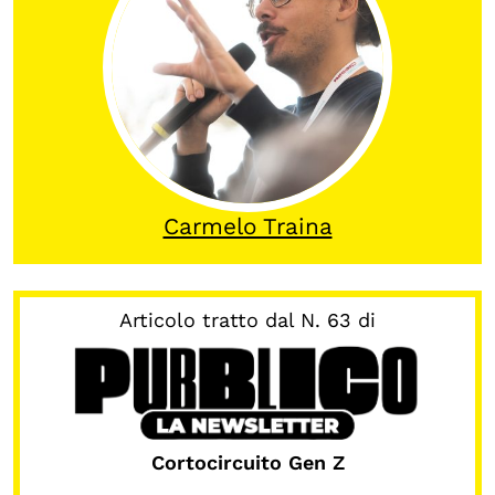
OLTRE LA SCUOLA
Attività per bambine e bambini
Programmi per le scuole
Under25
Classici del Pensiero Politico
Carmelo Traina
Master e Executive Program
Articolo tratto dal N. 63 di
Cortocircuito Gen Z