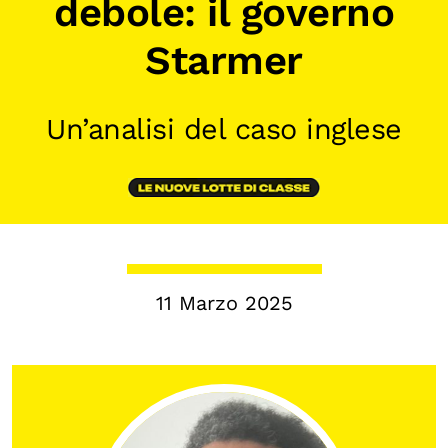
debole: il governo
Chi siamo
Starmer
Persone
Archivio
Un’analisi del caso inglese
Archivi del presente
Biblioteca
Mostre digitali
I CONTENUTI
Osservatori di ricerca
11 Marzo 2025
Progetti Nazionali
Progetti Internazionali
Pubblicazioni
Storie di Resistenza, ottant’anni dopo