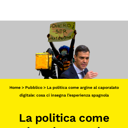
Scopri
Collabora
Vai
al
contenuto
Sostieni
App
Sala di Lettura
LA FONDAZIONE
Home
>
Pubblico
>
La politica come argine al caporalato
Chi siamo
digitale: cosa ci insegna l’esperienza spagnola
Persone
La politica come
Archivio
Archivi del presente