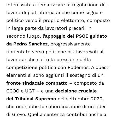
interessata a tematizzare la regolazione del
lavo
ro di piattaforma anche come segnale
politico verso il proprio elettorato, composto
in larga parte da lavoratori precari. In
secondo luogo,
l’appoggio del PSOE guidato
da Pedro
Sánchez
, progressivamente
riorientato verso politiche più favorevoli al
lavoro
anche sotto la pressione della
competizione politica con
Podemos
. A questi
elementi si sono aggiunti il sostegno di un
fronte sindacale compatto
–
comp
osto da
CCOO e UGT
–
e
una
decisione cruciale
del
Tribunal
Supremo
del settembre 2020,
che riconobbe la s
ubordinazione di un rider
di
Glovo
. Quella sentenza contribuì anche a