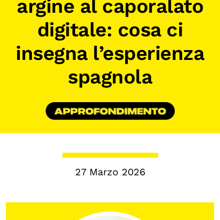
argine al caporalato
Biblioteca
digitale: cosa ci
Mostre digitali
insegna l’esperienza
I CONTENUTI
spagnola
Osservatori di ricerca
Progetti Nazionali
Progetti Internazionali
Pubblicazioni
Storie di Resistenza, ottant’anni dopo
Calendario civile
27 Marzo 2026
Elezioni dal mondo
Podcast