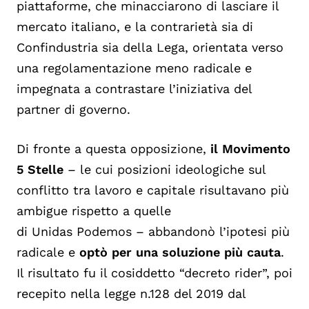
piattaforme, che minacciarono di lasciare
il
mercato italiano, e la contrarietà sia di
Confindustria sia della Lega, orientata verso
una regolamentazione meno radicale e
impegnata a contrastare l’iniziativa del
partner di governo.
Di fronte a questa opposizione,
il Movimento
5 Stelle
–
le
cui posi
zioni ideologiche sul
conflitto tra lavoro e capitale risultavano più
ambigue rispetto a quelle
di
Unidas
Podemos
–
ab
bandonò l’ipotesi più
radicale e
optò per una soluzione più cauta
.
Il risultato fu il cosiddetto
“
decreto rider
”
, poi
recepito nella legge n
.128 del 2019 dal