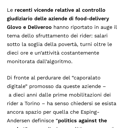
Le
recenti vicende relative al controllo
giudiziario delle aziende di
food
-delivery
Glovo
e
Deliveroo
hanno riportato in auge il
tema dello sfruttamento dei rider: salari
sotto la soglia della povertà, turni oltre le
dieci ore e un’attività costantemente
m
onitorata dall’algoritmo.
Di fronte al perdurare del
“
caporalato
digitale
”
promosso da queste aziende
–
a
dieci anni dalle prime mobilitazioni dei
rider a Torino
–
h
a senso chiedersi se esista
ancora spazio per quella che
Esping
-
Andersen definisce “
politic
s
against
the