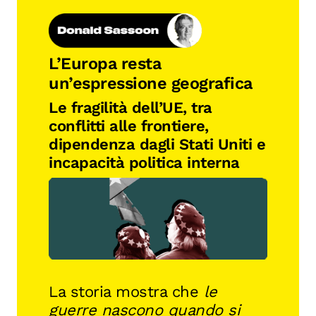
L’Europa resta
un’espressione geografica
Le fragilità dell’UE, tra
conflitti alle frontiere,
dipendenza dagli Stati Uniti e
incapacità politica interna
La storia mostra che
le
guerre nascono quando si