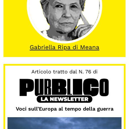
Calendario civile
Elezioni dal mondo
Podcast
Gabriella Ripa di Meana
OLTRE LA SCUOLA
Attività per bambine e bambini
Programmi per le scuole
Articolo tratto dal N. 76 di
Under25
Classici del Pensiero Politico
Master e Executive Program
Voci sull’Europa al tempo della guerra