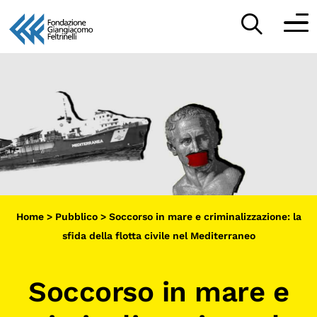
Vai
al
Partecipa
contenuto
Scopri
Collabora
Sostieni
Home
>
Pubblico
>
Soccorso in mare e criminalizzazione: la
App
sfida della flotta civile nel Mediterraneo
Sala di Lettura
Soccorso in mare e
LA FONDAZIONE