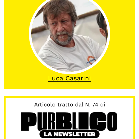
Calendario civile
Elezioni dal mondo
Podcast
OLTRE LA SCUOLA
Attività per bambine e bambini
Programmi per le scuole
Luca Casarini
Under25
Classici del Pensiero Politico
Articolo tratto dal N. 74 di
Master e Executive Program