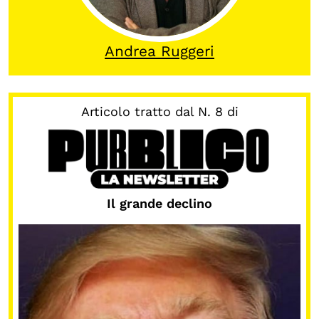
Calendario civile
Elezioni dal mondo
Andrea Ruggeri
Podcast
Articolo tratto dal N. 8 di
OLTRE LA SCUOLA
Attività per bambine e bambini
Programmi per le scuole
Under25
Il grande declino
Classici del Pensiero Politico
Master e Executive Program