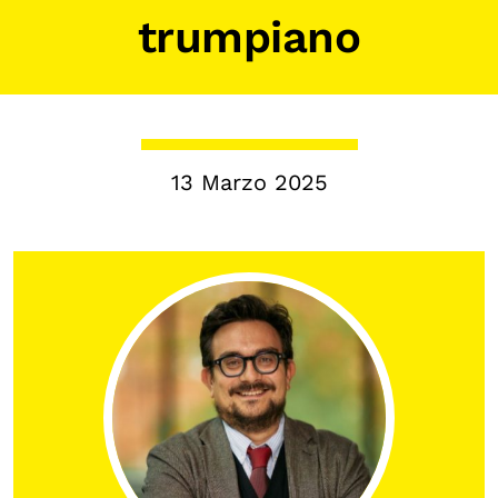
Chi siamo
trumpiano
Persone
Archivio
Archivi del presente
Biblioteca
13 Marzo 2025
Mostre digitali
I CONTENUTI
Osservatori di ricerca
Progetti Nazionali
Progetti Internazionali
Pubblicazioni
Storie di Resistenza, ottant’anni dopo