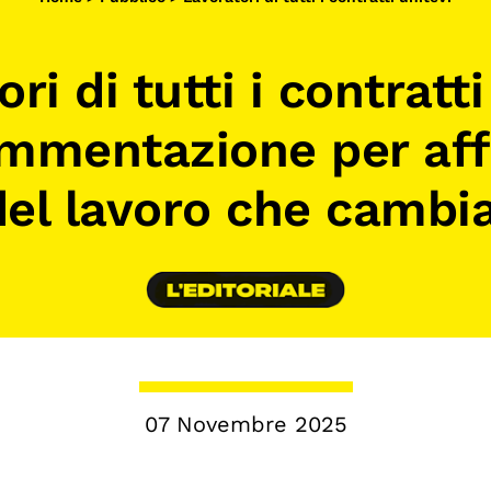
Calendario civile
ri di tutti i contratti
Elezioni dal mondo
Podcast
ammentazione per affr
del lavoro che cambi
07 Novembre 2025