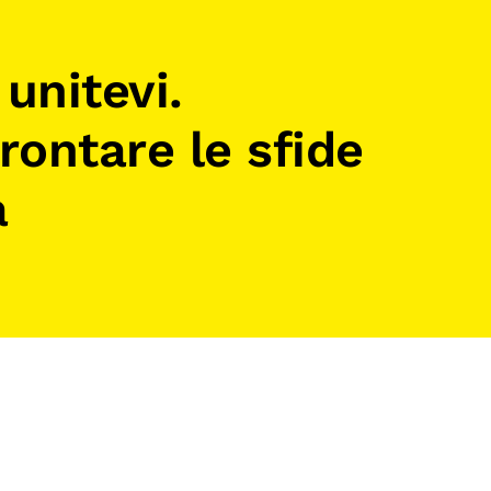
 unitevi.
ontare le sfide
a