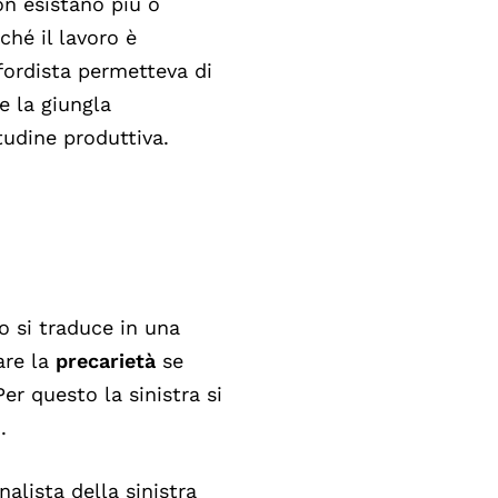
on esistano più o
ché il lavoro è
ordista permetteva di
e la giungla
itudine produttiva.
 si traduce in una
are la
precarietà
se
er questo la sinistra si
o.
nalista della sinistra