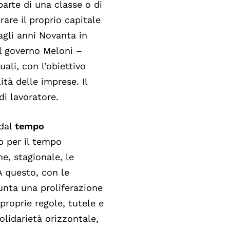
parte di una classe o di
are il proprio capitale
agli anni Novanta in
el governo Meloni –
ali, con l’obiettivo
lità delle imprese. Il
di lavoratore.
 dal
tempo
o per il tempo
e, stagionale, le
A questo, con le
iunta una proliferazione
proprie regole, tutele e
olidarietà orizzontale,