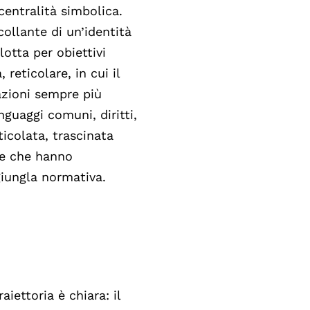
centralità simbolica.
collante di un’identità
otta per obiettivi
reticolare, in cui il
azioni sempre più
nguaggi comuni, diritti,
ticolata, trascinata
me che hanno
giungla normativa.
aiettoria è chiara: il