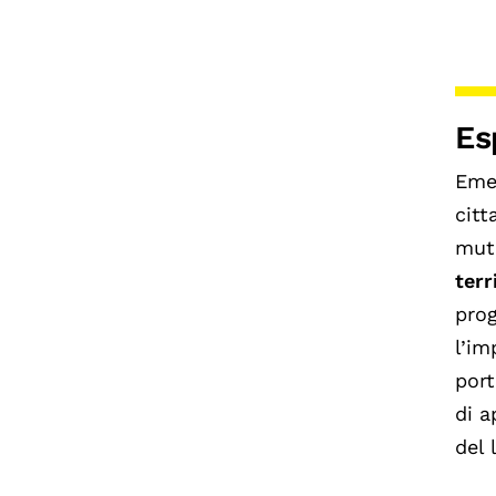
Es
Eme
citt
mutu
terr
prog
l’im
port
di a
del 