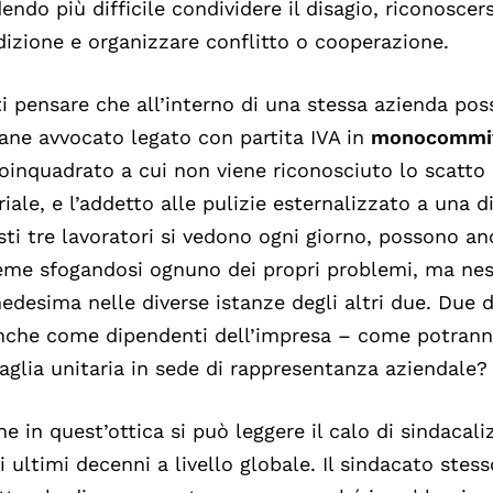
endo più difficile condividere il disagio, riconosce
izione e organizzare conflitto o cooperazione.
i pensare che all’interno di una stessa azienda pos
ane avvocato legato con partita IVA in
monocommit
oinquadrato a cui non viene riconosciuto lo scatto 
riale, e l’addetto alle pulizie esternalizzato a una d
ti tre lavoratori si vedono ogni giorno, possono a
eme sfogandosi ognuno dei propri problemi, ma nes
desima nelle diverse istanze degli altri due. Due d
nche come dipendenti dell’impresa – come potrann
aglia unitaria in sede di rappresentanza aziendale?
e in quest’ottica si può leggere il calo di sindacali
i ultimi decenni a livello globale. Il sindacato stess