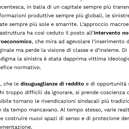
centesca, in balia di un capitale sempre più transn
formazioni produttive sempre più globali, le sinistr
ate sempre più sole e smarrite. L’approccio macroe
astruttura ha così ceduto il posto all’
intervento n
roeconomico
, che mira ad agevolare l’inserimento d
inale ma perde la visione di classe e d’insieme. D
digma la sinistra è stata dapprima vittima ideologi
nefice normativo.
, che le
disuguaglianze di reddito
e di opportunità
hi troppo difficili da ignorare, si prende coscienza 
ibile tornano le rivendicazioni sindacali più tradizi
 da tempo mancavano. Al tempo stesso, varie realt
 costruire nuovi spazi di senso e di protezione de
mmentazione.