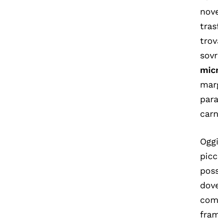
nove
tras
trov
sovr
mic
marg
para
car
Oggi
picc
poss
dove
come
fra