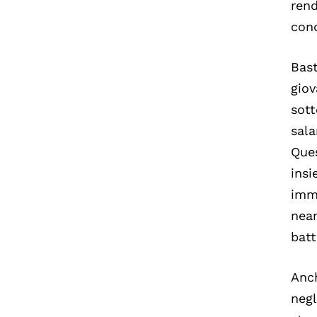
rend
cond
Bast
giov
sott
sala
Ques
insi
imme
nea
batt
Anch
negl