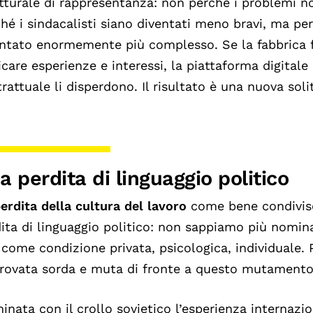
tturale di rappresentanza: non perché i problemi n
hé i sindacalisti siano diventati meno bravi, ma per
ntato enormemente più complesso. Se la fabbrica f
icare esperienze e interessi, la piattaforma digitale 
rattuale li disperdono. Il risultato è una nuova sol
a perdita di linguaggio politico
erdita della cultura del lavoro
come bene condiviso
ita di linguaggio politico: non sappiamo più nomin
come condizione privata, psicologica, individuale. P
trovata sorda e muta di fronte a questo mutament
inata con il crollo sovietico l’esperienza internazio