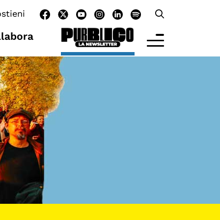
stieni
llabora
LTRE LA SCUOLA
tività per bambine e bambini
rogrammi per le scuole
nder25
assici del Pensiero Politico
aster e Executive Program