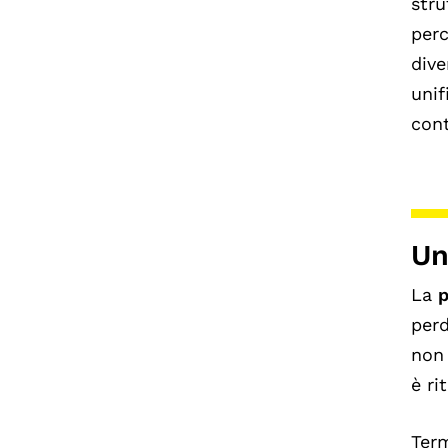
stru
perc
dive
unif
cont
Un
La
p
perd
non 
è ri
Term