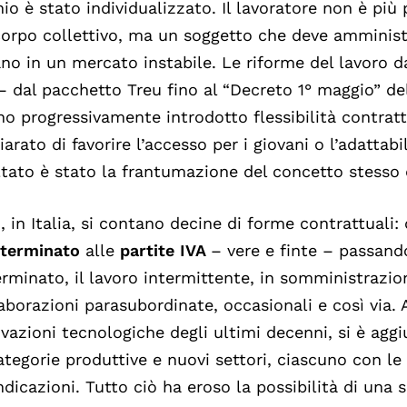
hio è stato individualizzato. Il lavoratore non è più 
orpo collettivo, ma un soggetto che deve amministr
o in un mercato instabile. Le riforme del lavoro d
– dal pacchetto Treu fino al “Decreto 1° maggio” d
o progressivamente introdotto flessibilità contrattu
iarato di favorire l’accesso per i giovani o l’adattabi
ltato è stato la frantumazione del concetto stesso 
, in Italia, si contano decine di forme contrattuali:
eterminato
alle
partite IVA
– vere e finte – passand
rminato, il lavoro intermittente, in somministrazion
aborazioni parasubordinate, occasionali e così via. 
vazioni tecnologiche degli ultimi decenni, si è agg
ategorie produttive e nuovi settori, ciascuno con le 
ndicazioni. Tutto ciò ha eroso la possibilità di una s