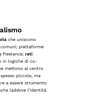
ualismo
nità
che uniscono
ni comuni; piattaforme
a freelance;
reti
 in logiche di co-
he mettono al centro
, spesso piccole, ma
are a essere strumento
nche laddove l’identità