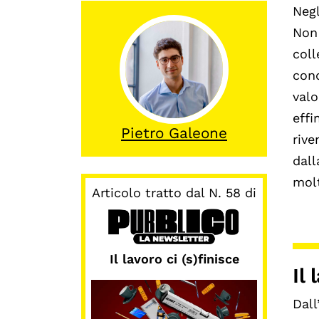
Negl
Non 
coll
cond
valo
effi
Pietro Galeone
rive
dall
molt
Articolo tratto dal N. 58 di
Il lavoro ci (s)finisce
Il
Dall