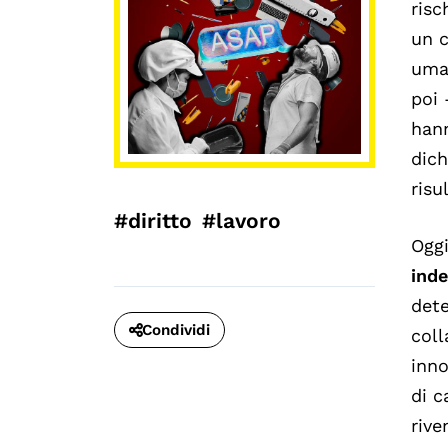
risc
un c
uman
poi 
hann
dich
risu
#diritto
#lavoro
Oggi
ind
dete
Condividi
coll
inno
di c
rive