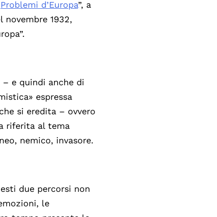
“
Problemi d’Europa
”, a
el novembre 1932,
ropa”.
à – e quindi anche di
«mistica» espressa
che si eredita – ovvero
a riferita al tema
aneo, nemico, invasore.
uesti due percorsi non
emozioni, le