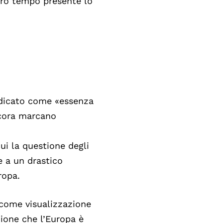
stro tempo presente lo
indicato come «essenza
ncora marcano
cui la questione degli
e a un drastico
ropa.
o come visualizzazione
nzione che l’Europa è