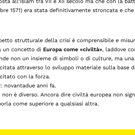
sta all’Islam tra VII e XII secolo ma che con la bat
bre 1571) era stata definitivamente stroncata e che 
petto strutturale della crisi è comprensibile e misur
a un concetto di
Europa come «civiltà»
, laddove co
nde non un insieme di simboli o di culture, ma un
citata attraverso lo sviluppo materiale sulla base d
citato con la forza.
: novantadue anni fa.
 non è diverso. Ancora dire civiltà europea non sign
orla come superiore a qualsiasi altra.