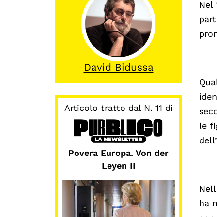
Nel 
part
prom
David Bidussa
Qual
iden
Articolo tratto dal N. 11 di
seco
le f
dell
Povera Europa. Von der
Leyen II
Nell
ha 