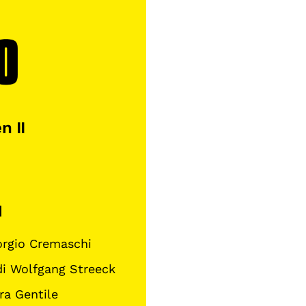
n II
1
orgio Cremaschi
di Wolfgang Streeck
ra Gentile