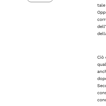
tale
Oppu
corr
dell
dell
Ciò 
qual
anch
dop
Seco
cons
cond