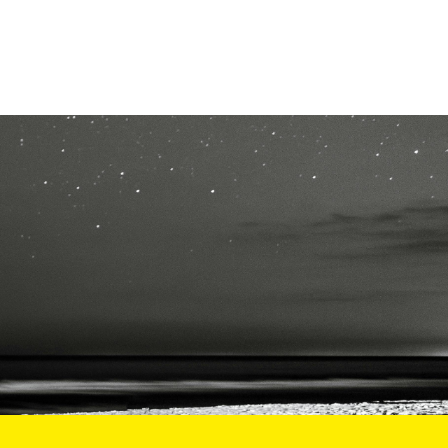
LTRE LA SCUOLA
tività per bambine e bambini
rogrammi per le scuole
nder25
assici del Pensiero Politico
aster e Executive Program