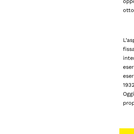
oppo
otto
L’as
fiss
inte
eser
eser
1932
Oggi
prop