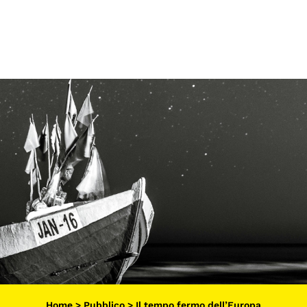
I CONTENUTI
O
Osservatori di ricerca
At
Progetti Nazionali
P
Progetti Internazionali
U
Pubblicazioni
Cl
Storie di Resistenza, ottant’anni
M
dopo
Calendario civile
Elezioni dal mondo
Podcast
Home
>
Pubblico
>
Il tempo fermo dell’Europa