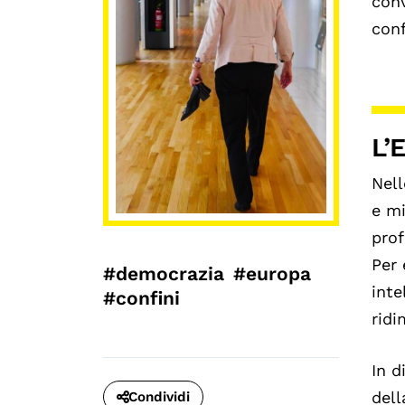
conv
con
L’
Nell
e mi
prof
Per 
#democrazia
#europa
inte
#confini
ridi
In d
dell
Condividi