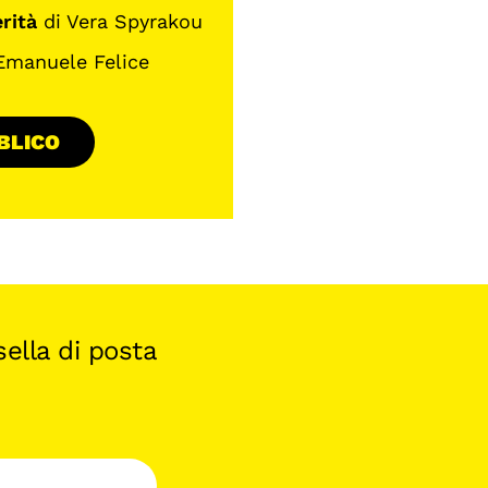
erità
di Vera Spyrakou
Emanuele Felice
BLICO
ella di posta