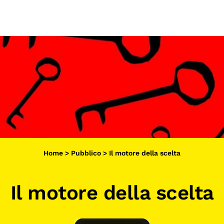
Scopri
Collabora
Vai
al
contenuto
Sostieni
App
Sala di Lettura
LA FONDAZIONE
Home
>
Pubblico
>
Il motore della scelta
Chi siamo
Persone
Il motore della scelta
Archivio
Archivi del presente