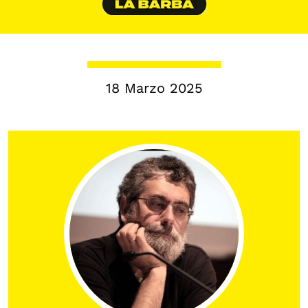
Biblioteca
Mostre digitali
18 Marzo 2025
I CONTENUTI
Osservatori di ricerca
Progetti Nazionali
Progetti Internazionali
Pubblicazioni
Storie di Resistenza, ottant’anni dopo
Calendario civile
Elezioni dal mondo
Podcast