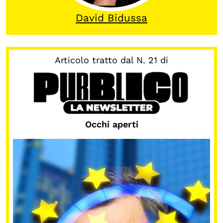
David Bidussa
OLTRE LA SCUOLA
Attività per bambine e bambini
Programmi per le scuole
Articolo tratto dal N. 21 di
Under25
Classici del Pensiero Politico
Master e Executive Program
Occhi aperti