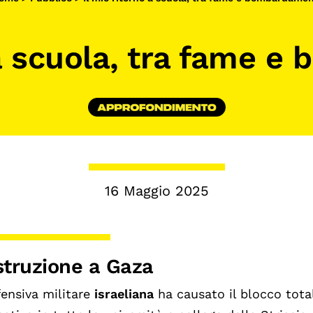
Calendario civile
 a scuola, tra fame 
Elezioni dal mondo
Podcast
16 Maggio 2025
istruzione a Gaza
fensiva militare
israeliana
ha causato il blocco tota