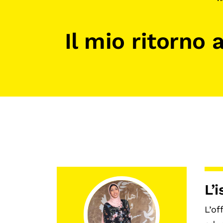
Mostre digitali
Il mio ritorno
L’
L’of