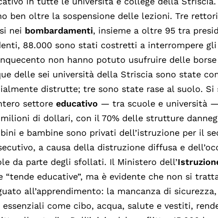
ativo in tutte le università e college della Strisci
o ben oltre la sospensione delle lezioni. Tre rettori
si nei
bombardamenti
, insieme a oltre 95 tra presi
enti, 88.000 sono stati costretti a interrompere gli 
inquecento non hanno potuto usufruire delle borse d
ue delle sei università della Striscia sono state 
ialmente distrutte; tre sono state rase al suolo. Si
intero settore
educativo
— tra scuole e università —
milioni di dollari, con il 70% delle strutture danneg
ini e bambine sono privati dell’istruzione per il 
ecutivo, a causa della distruzione diffusa e dell’o
le da parte degli sfollati. Il Ministero dell’
Istruzion
e “tende educative”, ma è evidente che non si tratt
uato all’apprendimento: la mancanza di sicurezza, 
 essenziali come cibo, acqua, salute e vestiti, rend