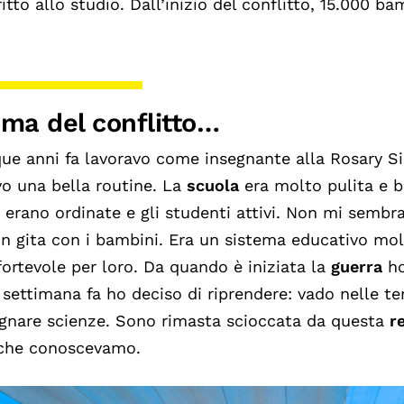
iritto allo studio. Dall’inizio del conflitto, 15.000 ba
ima del conflitto…
ue anni fa lavoravo come insegnante alla Rosary Si
o una bella routine. La
scuola
era molto pulita e b
 erano ordinate e gli studenti attivi. Non mi sembra
n gita con i bambini. Era un sistema educativo mol
ortevole per loro.
Da quando è iniziata la
guerra
ho
settimana fa ho deciso di riprendere: vado nelle t
gnare scienze. Sono rimasta scioccata da questa
r
 che conoscevamo.