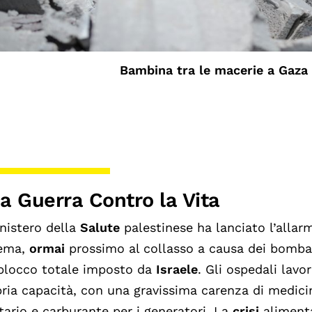
Bambina tra le macerie a Gaza
a Guerra Contro la Vita
inistero della
Salute
palestinese ha lanciato l’allarm
tema,
ormai
prossimo al collasso a causa dei bomba
 blocco totale imposto da
Israele
. Gli ospedali lavor
ria capacità, con una gravissima carenza di medicin
tario e carburante per i generatori. La
crisi
alimenta