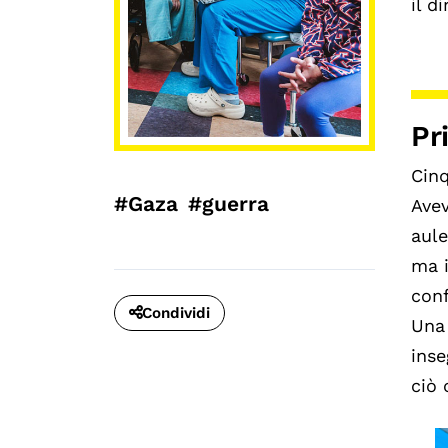
il d
Pr
Cinq
#Gaza
#guerra
Avev
aule
ma i
conf
Condividi
Una 
inse
ciò