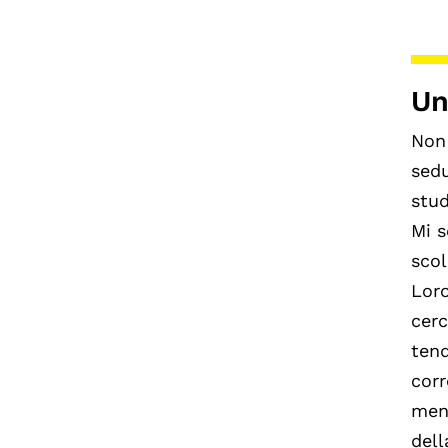
Un
Non 
sedu
stud
Mi 
scol
Loro
cerc
tend
corr
men
dell