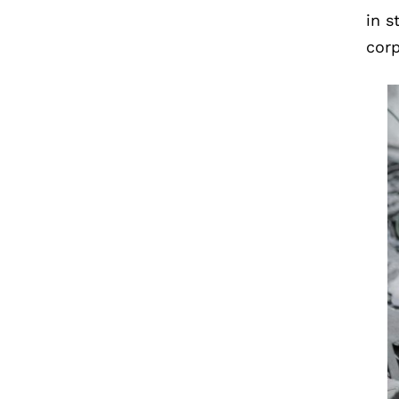
in s
corp