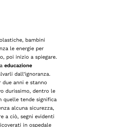
olastiche, bambini
nza le energie per
o, poi inizio a spiegare.
za
educazione
varli dall’ignoranza.
 due anni e stanno
vo durissimo, dentro le
n quelle tende significa
enza alcuna sicurezza,
re a ciò, segni evidenti
ricoverati in ospedale