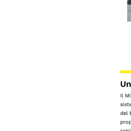
Un
Il M
sis
del
prop
sani