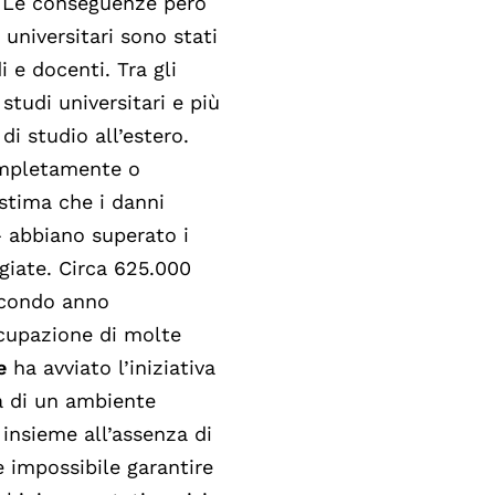
a. Le conseguenze però
 universitari sono stati
di e docenti.
Tra gli
studi universitari e più
i studio all’estero.
completamente o
 stima che i danni
 abbiano superato i
giate.
Circa 625.000
secondo anno
ccupazione di molte
e
ha avviato l’iniziativa
a di un ambiente
insieme all’assenza di
e impossibile garantire