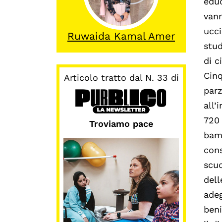
educ
vann
ucci
Ruwaida Kamal Amer
stud
di c
Cinq
Articolo tratto dal N. 33 di
parz
all’
720 
Troviamo pace
bamb
cons
scuo
dell
adeg
beni