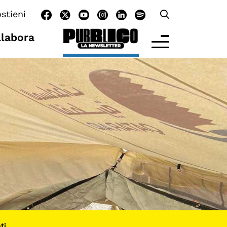
stieni
llabora
LTRE LA SCUOLA
tività per bambine e bambini
rogrammi per le scuole
nder25
assici del Pensiero Politico
aster e Executive Program
ti