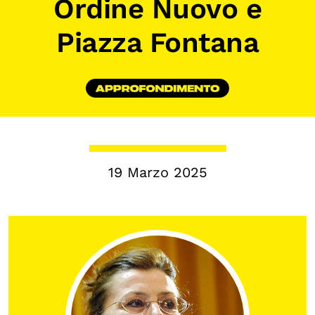
Ordine Nuovo e
Chi siamo
Piazza Fontana
Persone
Archivio
Archivi del presente
Biblioteca
Mostre digitali
19 Marzo 2025
I CONTENUTI
Osservatori di ricerca
Progetti Nazionali
Progetti Internazionali
Pubblicazioni
Storie di Resistenza, ottant’anni dopo