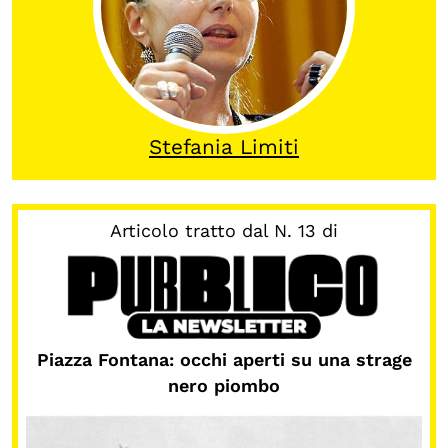
Calendario civile
Elezioni dal mondo
Podcast
Stefania Limiti
OLTRE LA SCUOLA
Attività per bambine e bambini
Articolo tratto dal N. 13 di
Programmi per le scuole
Under25
Classici del Pensiero Politico
Master e Executive Program
Piazza Fontana: occhi aperti su una strage
nero piombo