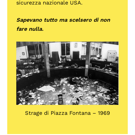
sicurezza nazionale USA.
Sapevano tutto ma scelsero di non
fare nulla.
Strage di Piazza Fontana – 1969