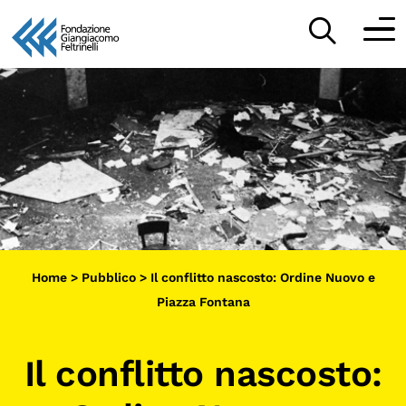
Vai
al
Partecipa
contenuto
Scopri
Collabora
Sostieni
Home
>
Pubblico
>
Il conflitto nascosto: Ordine Nuovo e
App
Piazza Fontana
Sala di Lettura
Il conflitto nascosto:
LA FONDAZIONE