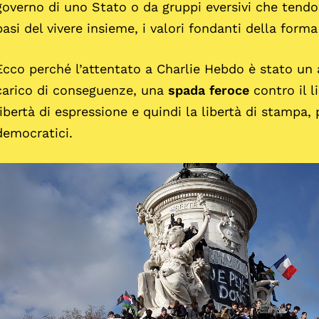
governo di uno Stato o da gruppi eversivi che tendo
basi del vivere insieme, i valori fondanti della form
Ecco perché l’attentato a Charlie Hebdo è stato un 
carico di conseguenze, una
spada feroce
contro il l
libertà di espressione e quindi la libertà di stampa, 
democratici.