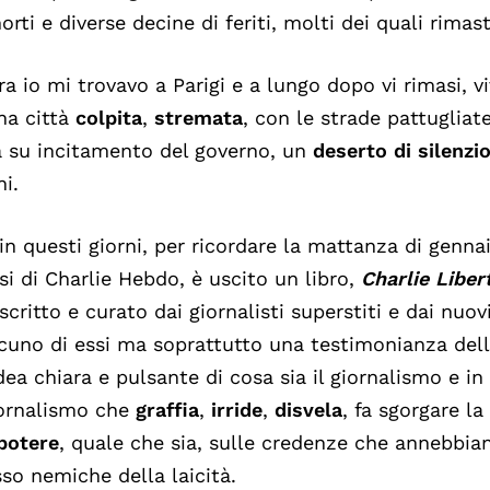
orti e diverse decine di feriti, molti dei quali rimast
ra io mi trovavo a Parigi e a lungo dopo vi rimasi,
na città
colpita
,
stremata
, con le strade pattugliat
 su incitamento del governo, un
deserto di silenzi
ni.
in questi giorni, per ricordare la mattanza di gennai
si di Charlie Hebdo, è uscito un libro,
Charlie Libert
 scritto e curato dai giornalisti superstiti e dai nuovi
cuno di essi ma soprattutto una testimonianza dell
dea chiara e pulsante di cosa sia il giornalismo e in 
iornalismo che
graffia
,
irride
,
disvela
, fa sgorgare l
potere
, quale che sia, sulle credenze che annebbiano
so nemiche della laicità.