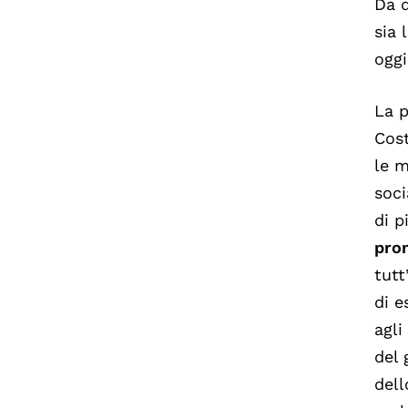
Da q
sia 
oggi
La 
Cost
le m
soci
di p
pro
tutt
di e
agli
del
dell