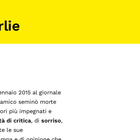
rlie
ennaio
2015 al giornale
slamico seminò morte
tori più impegnati e
à di critica
, di
sorriso
,
te le sue
tampa e di opinione che