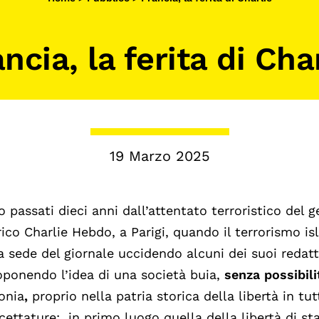
Calendario civile
ncia, la ferita di Cha
Elezioni dal mondo
Podcast
19 Marzo 2025
 passati dieci anni dall’attentato terroristico del
g
rico Charlie
Hebdo
, a Parigi
, quando il terrorismo i
a sede del giornale uccidendo alcuni dei suoi redat
oponendo l’idea di una società buia,
senza possibilit
ronia
,
proprio nella patria storica della libertà in tut
cettature: in primo luogo quella della libertà di s