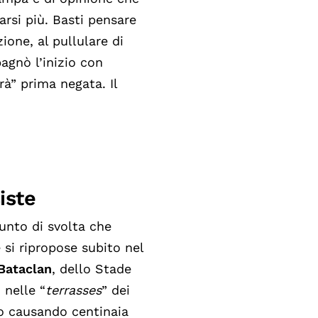
arsi più
.
Basti pensare
ione, al pullulare di
pagnò l’inizio con
rà
”
prima negata. Il
iste
punto di svolta che
si ripropose subito nel
Bataclan
, dello Stade
 nelle “
terrasses
” dei
no causando centinaia