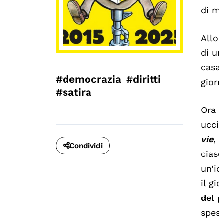
di m
Allo
di u
casa
#democrazia
#diritti
gior
#satira
Ora 
ucci
vie
,
Condividi
cias
un’i
il g
del 
spes