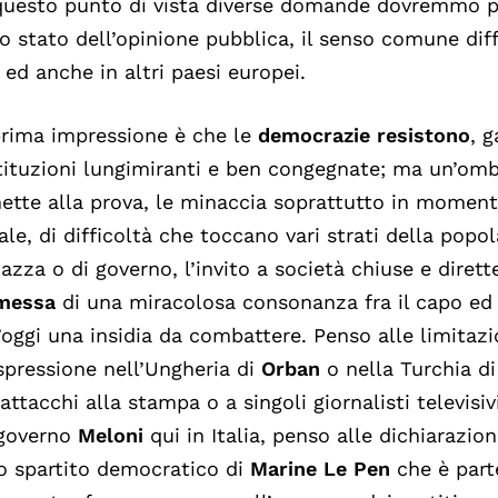
uesto punto di vista diverse domande dovremmo po
lo stato dell’opinione pubblica, il senso comune dif
 ed anche in altri paesi europei.
prima impressione è che le
democrazie resistono
, 
ituzioni lungimiranti e ben congegnate; ma un’omb
ette alla prova, le minaccia soprattutto in moment
ale, di difficoltà che toccano vari strati della popo
iazza o di governo, l’invito a società chiuse e dirett
messa
di una miracolosa consonanza fra il capo ed 
’oggi una insidia da combattere. Penso alle limitazio
spressione nell’Ungheria di
Orban
o nella Turchia d
 attacchi alla stampa o a singoli giornalisti televisi
 governo
Meloni
qui in Italia, penso alle dichiarazio
o spartito democratico di
Marine Le Pen
che è part