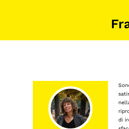
Mostre digitali
Fra
Sono
sati
nell
ripr
di i
sfac