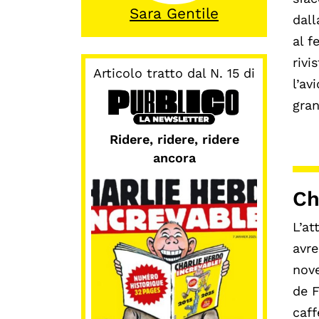
Sara Gentile
dall
al f
rivi
Articolo tratto dal N. 15 di
l’av
gran
Ridere, ridere, ridere
ancora
Ch
L’at
avre
nove
de F
caff