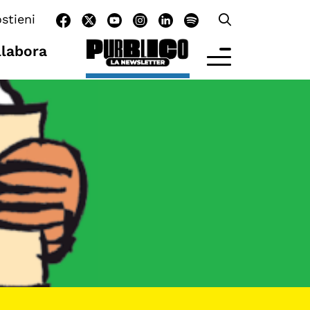
stieni
llabora
LTRE LA SCUOLA
tività per bambine e bambini
rogrammi per le scuole
nder25
assici del Pensiero Politico
aster e Executive Program