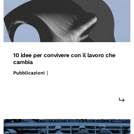
OLTRE LA SCUOLA
Attività per bambine e bambini
Programmi per le scuole
Under25
Classici del Pensiero Politico
10 idee per convivere con il lavoro che
Master e Executive Program
cambia
|
Pubblicazioni
#occupazione
#crescita
#lavoro
#Ricerche
#società