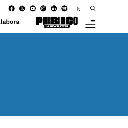
It
llabora
LTRE LA SCUOLA
tività per bambine e bambini
rogrammi per le scuole
nder25
assici del Pensiero Politico
aster e Executive Program