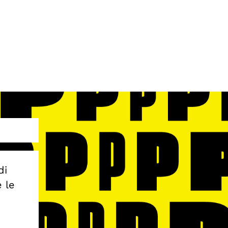
di
e le