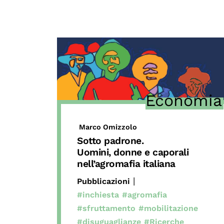
Mostre digitali
Economia
Marco Omizzolo
Sotto padrone.
Uomini, donne e caporali
nell’agromafia italiana
|
Pubblicazioni
#inchiesta
#agromafia
#sfruttamento
#mobilitazione
#disuguaglianze
#Ricerche