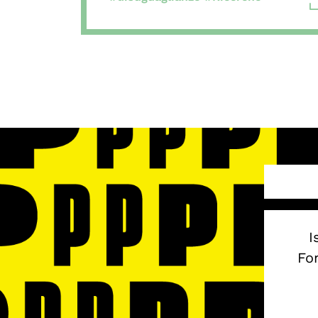
I
Fon