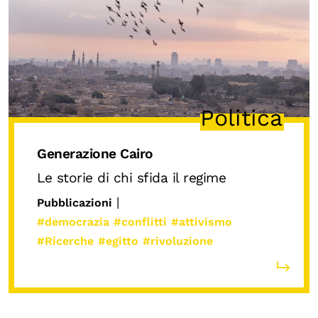
Chi siamo
Persone
Archivio
Archivi del presente
Biblioteca
Politica
Mostre digitali
Generazione Cairo
Le storie di chi sfida il regime
I CONTENUTI
|
Pubblicazioni
Osservatori di ricerca
#democrazia
#conflitti
#attivismo
Progetti Nazionali
#Ricerche
#egitto
#rivoluzione
Progetti Internazionali
Pubblicazioni
Storie di Resistenza, ottant’anni dopo