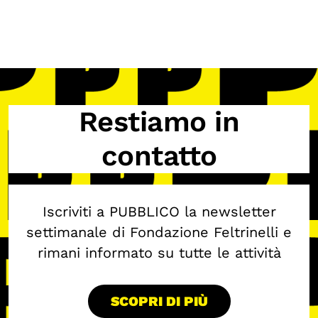
Calendario civile
Elezioni dal mondo
Podcast
Restiamo in
OLTRE LA SCUOLA
Attività per bambine e bambini
contatto
Programmi per le scuole
Under25
Iscriviti a PUBBLICO la newsletter
Classici del Pensiero Politico
settimanale di Fondazione Feltrinelli e
Master e Executive Program
rimani informato su tutte le attività
SCOPRI DI PIÙ