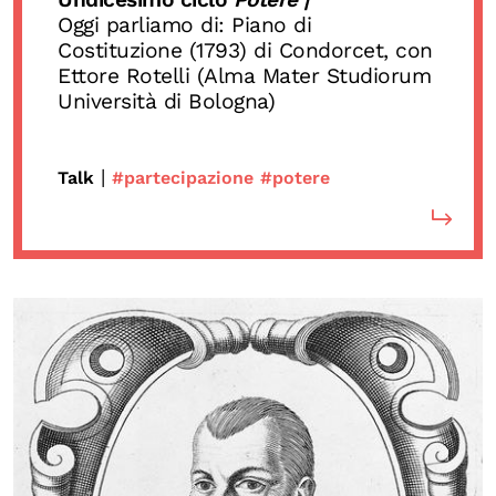
Oggi parliamo di: Piano di
Calendario civile
Costituzione (1793) di Condorcet, con
Elezioni dal mondo
Ettore Rotelli (Alma Mater Studiorum
Università di Bologna)
Podcast
|
Talk
#partecipazione
#potere
OLTRE LA SCUOLA
Attività per bambine e bambini
Programmi per le scuole
Under25
Classici del Pensiero Politico
Master e Executive Program