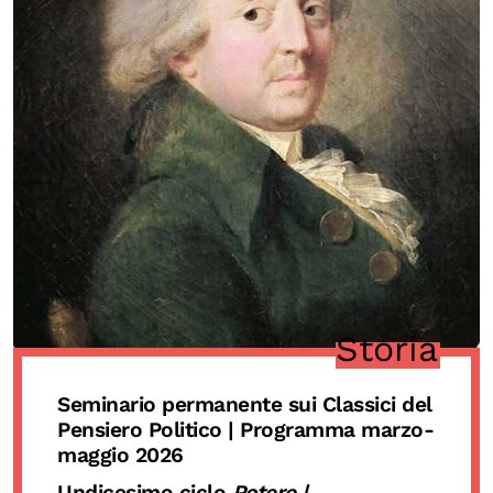
Chi siamo
Persone
Archivio
Archivi del presente
Biblioteca
Mostre digitali
I CONTENUTI
Osservatori di ricerca
Storia
Progetti Nazionali
Progetti Internazionali
Seminario permanente sui Classici del
Pensiero Politico | Programma marzo-
Pubblicazioni
maggio 2026
Storie di Resistenza, ottant’anni dopo
Undicesimo ciclo
Potere |