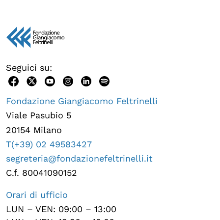
OLTRE LA SCUOLA
Attività per bambine e bambini
Programmi per le scuole
Under25
Seguici su:
Classici del Pensiero Politico
Fondazione Giangiacomo Feltrinelli
Master e Executive Program
Viale Pasubio 5
20154 Milano
T(+39) 02 49583427
segreteria@fondazionefeltrinelli.it
C.f. 80041090152
Orari di ufficio
LUN – VEN: 09:00 – 13:00