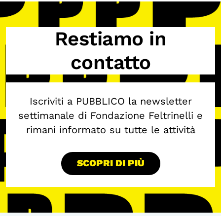
Biblioteca
Mostre digitali
Restiamo in
contatto
I CONTENUTI
Osservatori di ricerca
Progetti Nazionali
Iscriviti a PUBBLICO la newsletter
Progetti Internazionali
settimanale di Fondazione Feltrinelli e
rimani informato su tutte le attività
Pubblicazioni
Storie di Resistenza, ottant’anni dopo
SCOPRI DI PIÙ
Calendario civile
Elezioni dal mondo
Podcast