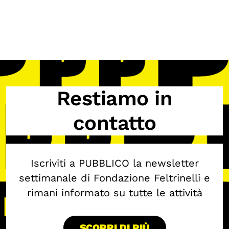
Calendario civile
Elezioni dal mondo
Podcast
OLTRE LA SCUOLA
Restiamo in
Attività per bambine e bambini
contatto
Programmi per le scuole
Under25
Classici del Pensiero Politico
Iscriviti a PUBBLICO la newsletter
Master e Executive Program
settimanale di Fondazione Feltrinelli e
rimani informato su tutte le attività
SCOPRI DI PIÙ