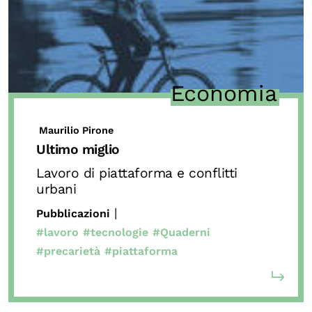
Chi siamo
Persone
Archivio
Archivi del presente
Economia
Biblioteca
Mostre digitali
Maurilio Pirone
Ultimo miglio
Lavoro di piattaforma e conflitti
I CONTENUTI
urbani
Osservatori di ricerca
|
Pubblicazioni
Progetti Nazionali
#lavoro
#tecnologie
#Quaderni
Progetti Internazionali
#precarietà
#piattaforma
Pubblicazioni
Storie di Resistenza, ottant’anni dopo