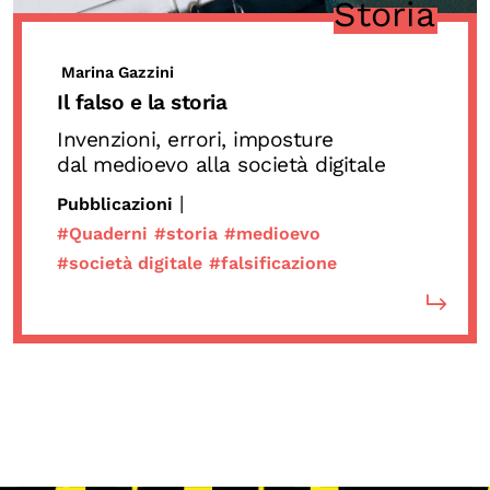
Storia
Biblioteca
Mostre digitali
Marina Gazzini
Il falso e la storia
I CONTENUTI
Invenzioni, errori, imposture
dal medioevo alla società digitale
Osservatori di ricerca
|
Pubblicazioni
Progetti Nazionali
#Quaderni
#storia
#medioevo
Progetti Internazionali
#società digitale
#falsificazione
Pubblicazioni
Storie di Resistenza, ottant’anni dopo
Calendario civile
Elezioni dal mondo
Podcast