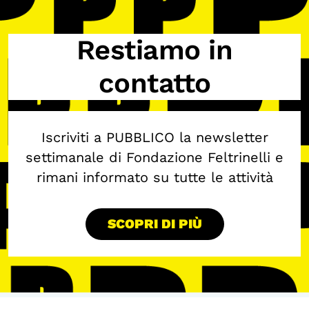
OLTRE LA SCUOLA
Restiamo in
Attività per bambine e bambini
Programmi per le scuole
contatto
Under25
Classici del Pensiero Politico
Iscriviti a PUBBLICO la newsletter
Master e Executive Program
settimanale di Fondazione Feltrinelli e
rimani informato su tutte le attività
SCOPRI DI PIÙ