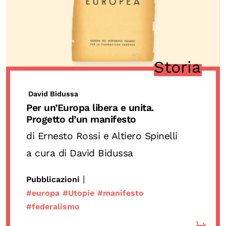
Biblioteca
Mostre digitali
I CONTENUTI
Storia
Osservatori di ricerca
David Bidussa
Progetti Nazionali
Per un’Europa libera e unita.
Progetti Internazionali
Progetto d’un manifesto
Pubblicazioni
di Ernesto Rossi e Altiero Spinelli
Storie di Resistenza, ottant’anni dopo
a cura di David Bidussa
Calendario civile
|
Pubblicazioni
Elezioni dal mondo
#europa
#Utopie
#manifesto
Podcast
#federalismo