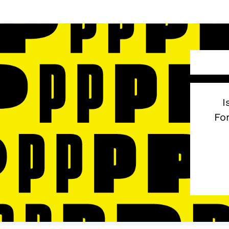
I
Fon