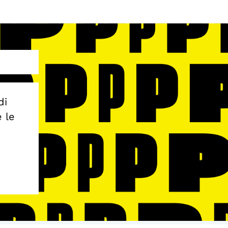
di
e le