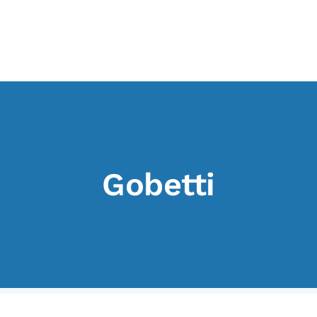
I CONTENUTI
O
Osservatori di ricerca
At
Progetti Nazionali
P
Progetti Internazionali
U
Gobetti
Pubblicazioni
Cl
Storie di Resistenza, ottant’anni
M
dopo
Calendario civile
Elezioni dal mondo
Podcast