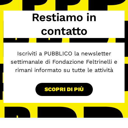
Calendario civile
Restiamo in
Elezioni dal mondo
contatto
Podcast
OLTRE LA SCUOLA
Iscriviti a PUBBLICO la newsletter
Attività per bambine e bambini
settimanale di Fondazione Feltrinelli e
Programmi per le scuole
rimani informato su tutte le attività
Under25
Classici del Pensiero Politico
SCOPRI DI PIÙ
Master e Executive Program