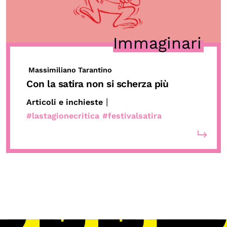
Chi siamo
Persone
Immaginari
Archivio
Archivi del presente
Massimiliano Tarantino
Biblioteca
Con la satira non si scherza più
Mostre digitali
|
Articoli e inchieste
#lastagionecritica
#festivalsatira
I CONTENUTI
Osservatori di ricerca
Progetti Nazionali
Progetti Internazionali
Pubblicazioni
Storie di Resistenza, ottant’anni dopo