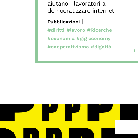
aiutano i lavoratori a
democratizzare internet
|
Pubblicazioni
#diritti
#lavoro
#Ricerche
#economia
#gig economy
#cooperativismo
#dignità