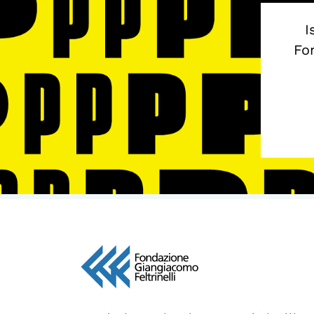
I
Fon