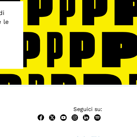
di
e le
Seguici su: