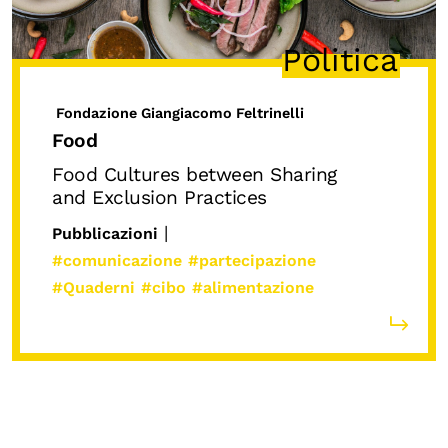
Biblioteca
Politica
Mostre digitali
Fondazione Giangiacomo Feltrinelli
I CONTENUTI
Food
Osservatori di ricerca
Food Cultures between Sharing
Progetti Nazionali
and Exclusion Practices
Progetti Internazionali
|
Pubblicazioni
#comunicazione
#partecipazione
Pubblicazioni
#Quaderni
#cibo
#alimentazione
Storie di Resistenza, ottant’anni dopo
Calendario civile
Elezioni dal mondo
Podcast