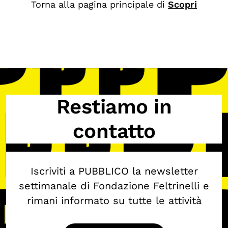
Torna alla pagina principale di
Scopri
Biblioteca
Mostre digitali
I CONTENUTI
Osservatori di ricerca
Progetti Nazionali
Restiamo in
Progetti Internazionali
contatto
Pubblicazioni
Storie di Resistenza, ottant’anni dopo
Iscriviti a PUBBLICO la newsletter
Calendario civile
settimanale di Fondazione Feltrinelli e
Elezioni dal mondo
rimani informato su tutte le attività
Podcast