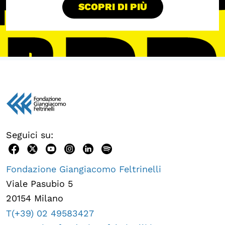
SCOPRI DI PIÙ
OLTRE LA SCUOLA
Attività per bambine e bambini
Programmi per le scuole
Under25
Classici del Pensiero Politico
Master e Executive Program
Seguici su:
Fondazione Giangiacomo Feltrinelli
Viale Pasubio 5
20154 Milano
T(+39) 02 49583427