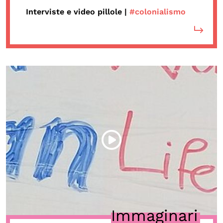
Interviste e video pillole |
#colonialismo
OLTRE LA SCUOLA
Attività per bambine e bambini
Programmi per le scuole
Under25
Classici del Pensiero Politico
Master e Executive Program
Immaginari