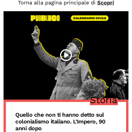
Torna alla pagina principale di
Scopri
Biblioteca
Mostre digitali
I CONTENUTI
Osservatori di ricerca
Progetti Nazionali
Progetti Internazionali
Pubblicazioni
Storie di Resistenza, ottant’anni dopo
Storia
Calendario civile
Elezioni dal mondo
Quello che non ti hanno detto sul
Podcast
colonialismo italiano. L’Impero, 90
anni dopo