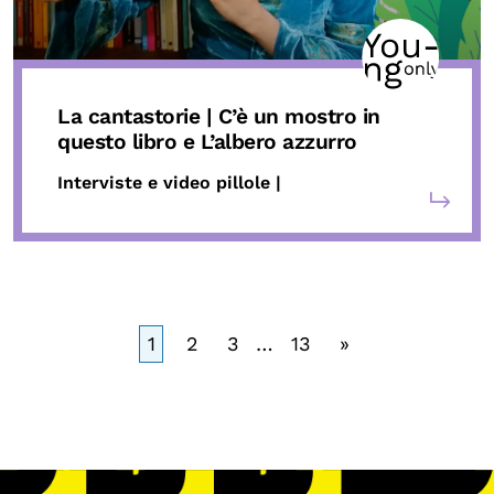
La cantastorie | C’è un mostro in
questo libro e L’albero azzurro
Interviste e video pillole |
1
2
3
…
13
»