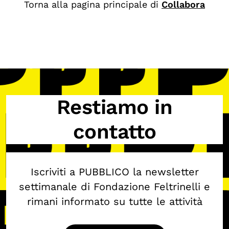
Torna alla pagina principale di
Collabora
Biblioteca
Mostre digitali
I CONTENUTI
Osservatori di ricerca
Progetti Nazionali
Restiamo in
Progetti Internazionali
contatto
Pubblicazioni
Storie di Resistenza, ottant’anni dopo
Iscriviti a PUBBLICO la newsletter
Calendario civile
settimanale di Fondazione Feltrinelli e
Elezioni dal mondo
rimani informato su tutte le attività
Podcast