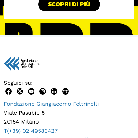
SCOPRI DI PIÙ
OLTRE LA SCUOLA
Attività per bambine e bambini
Programmi per le scuole
Under25
Classici del Pensiero Politico
Master e Executive Program
Seguici su:
Fondazione Giangiacomo Feltrinelli
Viale Pasubio 5
20154 Milano
T(+39) 02 49583427