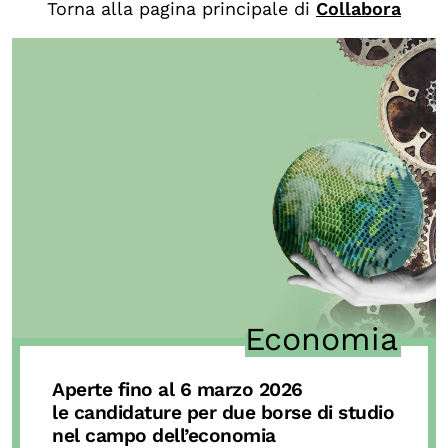
Torna alla pagina principale di
Collabora
Biblioteca
Mostre digitali
I CONTENUTI
Osservatori di ricerca
Progetti Nazionali
Progetti Internazionali
Pubblicazioni
Storie di Resistenza, ottant’anni dopo
Economia
Calendario civile
Elezioni dal mondo
Aperte fino al 6 marzo 2026
Podcast
le candidature per due borse di studio
nel campo dell’economia