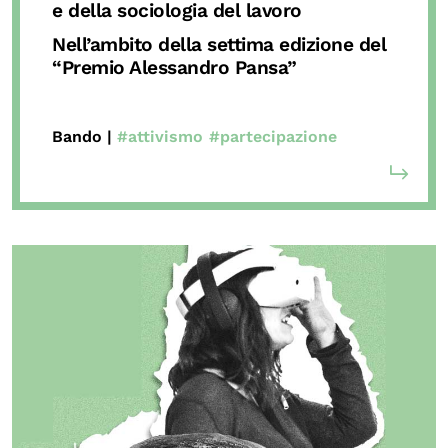
e della sociologia del lavoro
OLTRE LA SCUOLA
Nell’ambito della settima edizione del
Attività per bambine e bambini
“Premio Alessandro Pansa”
Programmi per le scuole
Under25
Bando |
#attivismo
#partecipazione
Classici del Pensiero Politico
Master e Executive Program