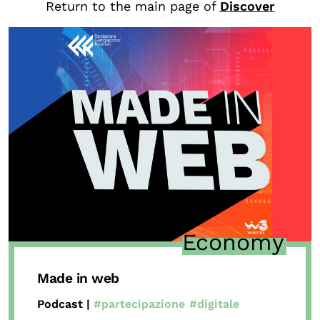
Return to the main page of
Discover
CONTENTS
Research Observatories
National Projects
International Projects
Publications
Elezioni dal mondo
Podcast
BEYOND SCHOOL
Economy
L’isolachenonc’è
Programs for schools
Made in web
Under25
Podcast |
#partecipazione
#digitale
Master and Executive Program