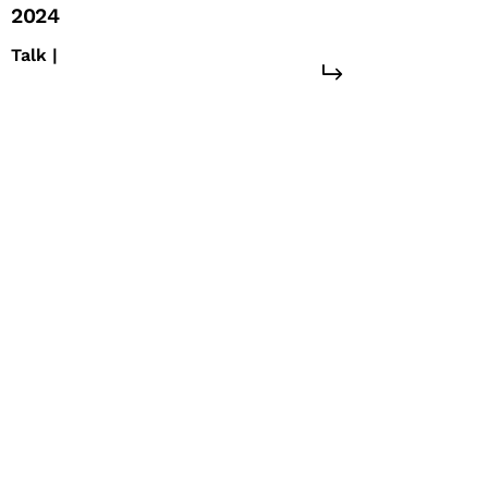
2024
Talk |
#europa
#unione europea