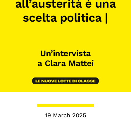
all’austerità è una
CONTENTS
scelta politica |
Research Observatories
National Projects
International Projects
Publications
Un’intervista
Elezioni dal mondo
a Clara Mattei
Podcast
BEYOND SCHOOL
L’isolachenonc’è
Programs for schools
19 March 2025
Under25
Master and Executive Program