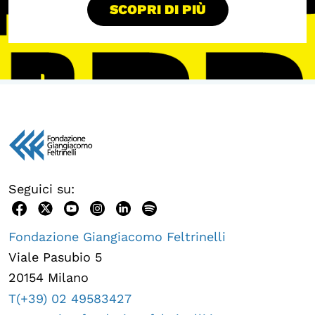
SCOPRI DI PIÙ
Calendario civile
Elezioni dal mondo
Podcast
OLTRE LA SCUOLA
Attività per bambine e bambini
Programmi per le scuole
Under25
Seguici su:
Classici del Pensiero Politico
Fondazione Giangiacomo Feltrinelli
Master e Executive Program
Viale Pasubio 5
20154 Milano
T(+39) 02 49583427