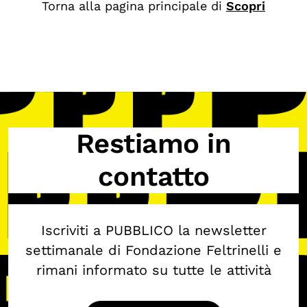
Chi siamo
Torna alla pagina principale di
Scopri
Persone
Archivio
Archivi del presente
Biblioteca
Mostre digitali
Restiamo in
contatto
I CONTENUTI
Osservatori di ricerca
Progetti Nazionali
Iscriviti a PUBBLICO la newsletter
Progetti Internazionali
settimanale di Fondazione Feltrinelli e
rimani informato su tutte le attività
Pubblicazioni
Storie di Resistenza, ottant’anni dopo