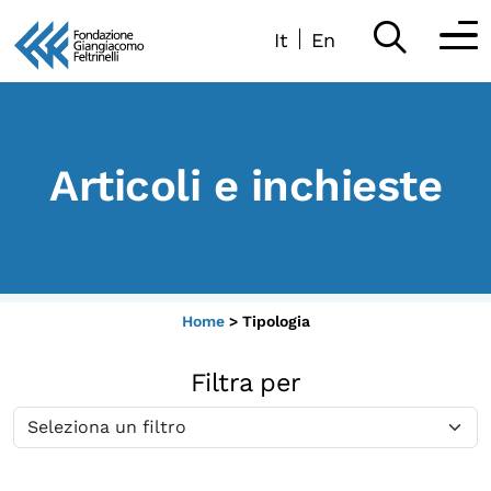
It
En
Vai
al
Partecipa
contenuto
Scopri
Articoli e inchieste
Collabora
Sostieni
Home
>
Tipologia
App
Filtra per
Sala di Lettura
LA FONDAZIONE